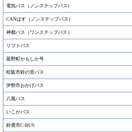
電気バス（ノンステップバス）
CANばす（ノンステップバス）
神都バス（ワンステップバス）
リフトバス
菰野町かもしか号
松阪市鈴の音バス
伊勢市おかげバス
八風バス
いこかバス
鈴鹿市C-BUS