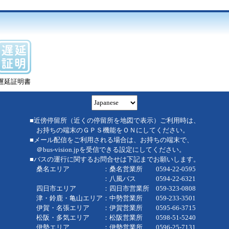
遅延証明書
■近傍停留所（近くの停留所を地図で表示）ご利用時は、
お持ちの端末のＧＰＳ機能をＯＮにしてください。
■メール配信をご利用される場合は、お持ちの端末で、
＠bus-vision.jpを受信できる設定にしてください。
■バスの運行に関するお問合せは下記までお願いします。
桑名エリア ：桑名営業所 0594-22-0595
：八風バス 0594-22-6321
四日市エリア ：四日市営業所 059-323-0808
津・鈴鹿・亀山エリア：中勢営業所 059-233-3501
伊賀・名張エリア ：伊賀営業所 0595-66-3715
松阪・多気エリア ：松阪営業所 0598-51-5240
伊勢エリア ：伊勢営業所 0596-25-7131