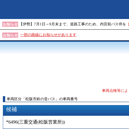
【伊勢】7月1日～9月末まで、道路工事のため、内宮前バス停を
お知らせ
一部の路線にお知らせがあります
お知らせ
車両点検等によ
車両区分
「
松阪市鈴の音バス
」
の車両番号
候補
*6496
(
三重交通(松阪営業所)
)