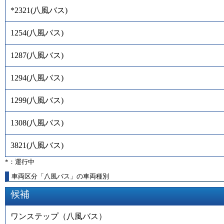
*2321
(
八風バス
)
1254
(
八風バス
)
1287
(
八風バス
)
1294
(
八風バス
)
1299
(
八風バス
)
1308
(
八風バス
)
3821
(
八風バス
)
*：運行中
車両区分「八風バス」の車両種別
候補
ワンステップ（八風バス）