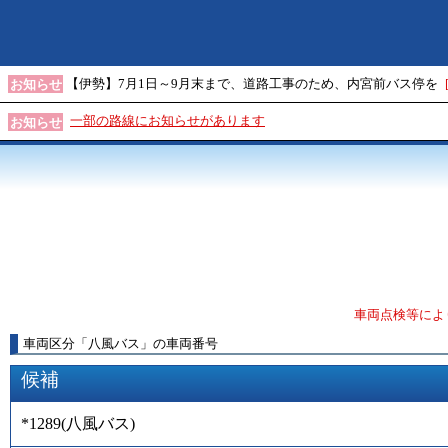
【伊勢】7月1日～9月末まで、道路工事のため、内宮前バス停を
お知らせ
一部の路線にお知らせがあります
お知らせ
車両点検等によ
車両区分
「
八風バス
」
の車両番号
候補
*1289
(
八風バス
)