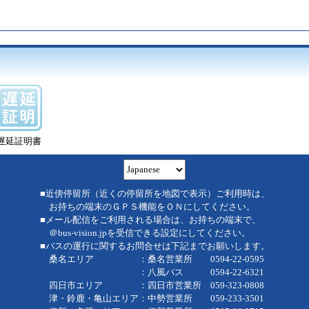
遅延証明書
■近傍停留所（近くの停留所を地図で表示）ご利用時は、
お持ちの端末のＧＰＳ機能をＯＮにしてください。
■メール配信をご利用される場合は、お持ちの端末で、
＠bus-vision.jpを受信できる設定にしてください。
■バスの運行に関するお問合せは下記までお願いします。
桑名エリア ：桑名営業所 0594-22-0595
：八風バス 0594-22-6321
四日市エリア ：四日市営業所 059-323-0808
津・鈴鹿・亀山エリア：中勢営業所 059-233-3501