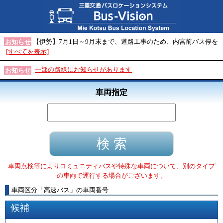
【伊勢】7月1日～9月末まで、道路工事のため、内宮前バス停を
お知らせ
[すべてを表示]
一部の路線にお知らせがあります
お知らせ
車両指定
車両点検等によりコミュニティバスや特殊な車両について、別のタイプ
の車両で運行する場合がございます。
車両区分
「
高速バス
」
の車両番号
候補