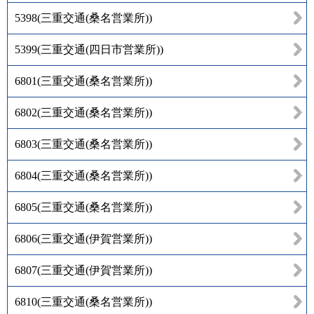
5398
(
三重交通(桑名営業所)
)
5399
(
三重交通(四日市営業所)
)
6801
(
三重交通(桑名営業所)
)
6802
(
三重交通(桑名営業所)
)
6803
(
三重交通(桑名営業所)
)
6804
(
三重交通(桑名営業所)
)
6805
(
三重交通(桑名営業所)
)
6806
(
三重交通(伊賀営業所)
)
6807
(
三重交通(伊賀営業所)
)
6810
(
三重交通(桑名営業所)
)