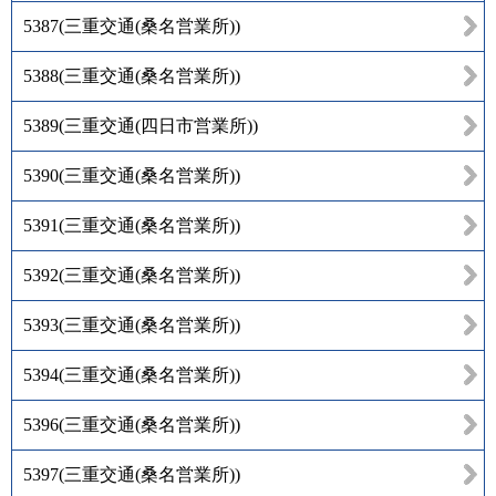
5387
(
三重交通(桑名営業所)
)
5388
(
三重交通(桑名営業所)
)
5389
(
三重交通(四日市営業所)
)
5390
(
三重交通(桑名営業所)
)
5391
(
三重交通(桑名営業所)
)
5392
(
三重交通(桑名営業所)
)
5393
(
三重交通(桑名営業所)
)
5394
(
三重交通(桑名営業所)
)
5396
(
三重交通(桑名営業所)
)
5397
(
三重交通(桑名営業所)
)