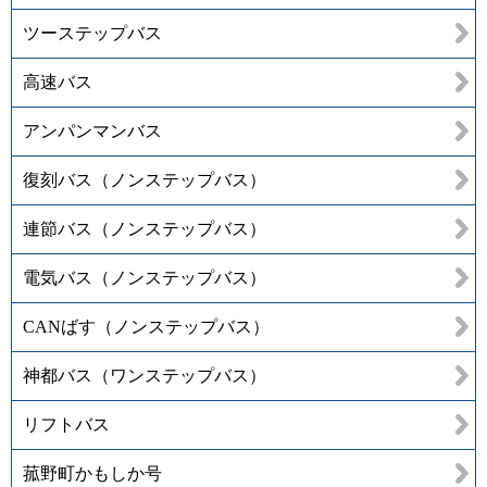
ツーステップバス
高速バス
アンパンマンバス
復刻バス（ノンステップバス）
連節バス（ノンステップバス）
電気バス（ノンステップバス）
CANばす（ノンステップバス）
神都バス（ワンステップバス）
リフトバス
菰野町かもしか号