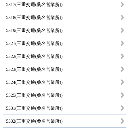
5317
(
三重交通(桑名営業所)
)
5318
(
三重交通(桑名営業所)
)
5319
(
三重交通(桑名営業所)
)
5321
(
三重交通(桑名営業所)
)
5322
(
三重交通(桑名営業所)
)
5323
(
三重交通(桑名営業所)
)
5324
(
三重交通(桑名営業所)
)
5325
(
三重交通(桑名営業所)
)
5331
(
三重交通(桑名営業所)
)
5332
(
三重交通(桑名営業所)
)