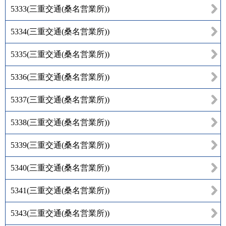
5333
(
三重交通(桑名営業所)
)
5334
(
三重交通(桑名営業所)
)
5335
(
三重交通(桑名営業所)
)
5336
(
三重交通(桑名営業所)
)
5337
(
三重交通(桑名営業所)
)
5338
(
三重交通(桑名営業所)
)
5339
(
三重交通(桑名営業所)
)
5340
(
三重交通(桑名営業所)
)
5341
(
三重交通(桑名営業所)
)
5343
(
三重交通(桑名営業所)
)