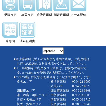
乗降指定
車両指定
近傍停留所
指定停留所
メール配信
路線図
遅延証明書
■近傍停留所（近くの停留所を地図で表示）ご利用時は、
お持ちの端末のＧＰＳ機能をＯＮにしてください。
■メール配信をご利用される場合は、お持ちの端末で、
＠bus-vision.jpを受信できる設定にしてください。
■バスの運行に関するお問合せは下記までお願いします。
桑名エリア ：桑名営業所 0594-22-0595
：八風バス 0594-22-6321
四日市エリア ：四日市営業所 059-323-0808
津・鈴鹿・亀山エリア：中勢営業所 059-233-3501
伊賀・名張エリア ：伊賀営業所 0595-66-3715
松阪・多気エリア ：松阪営業所 0598-51-5240