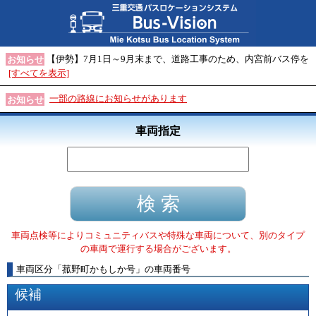
【伊勢】7月1日～9月末まで、道路工事のため、内宮前バス停を
お知らせ
[すべてを表示]
一部の路線にお知らせがあります
お知らせ
車両指定
車両点検等によりコミュニティバスや特殊な車両について、別のタイプ
の車両で運行する場合がございます。
車両区分
「
菰野町かもしか号
」
の車両番号
候補