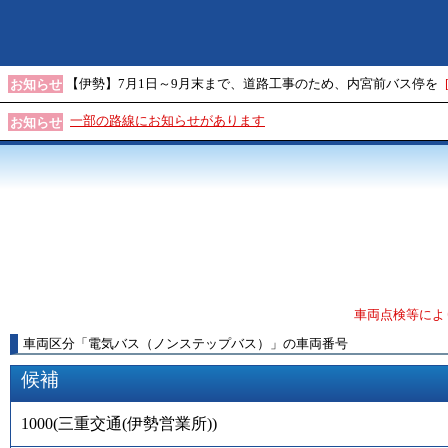
【伊勢】7月1日～9月末まで、道路工事のため、内宮前バス停を
お知らせ
一部の路線にお知らせがあります
お知らせ
車両点検等によ
車両区分
「
電気バス（ノンステップバス）
」
の車両番号
候補
1000
(
三重交通(伊勢営業所)
)