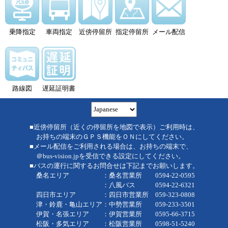
乗降指定
車両指定
近傍停留所
指定停留所
メール配信
路線図
遅延証明書
■近傍停留所（近くの停留所を地図で表示）ご利用時は、
お持ちの端末のＧＰＳ機能をＯＮにしてください。
■メール配信をご利用される場合は、お持ちの端末で、
＠bus-vision.jpを受信できる設定にしてください。
■バスの運行に関するお問合せは下記までお願いします。
桑名エリア ：桑名営業所 0594-22-0595
：八風バス 0594-22-6321
四日市エリア ：四日市営業所 059-323-0808
津・鈴鹿・亀山エリア：中勢営業所 059-233-3501
伊賀・名張エリア ：伊賀営業所 0595-66-3715
松阪・多気エリア ：松阪営業所 0598-51-5240