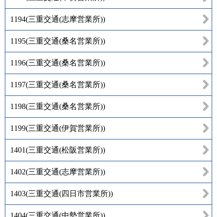
1194
(
三重交通(志摩営業所)
)
1195
(
三重交通(桑名営業所)
)
1196
(
三重交通(桑名営業所)
)
1197
(
三重交通(桑名営業所)
)
1198
(
三重交通(桑名営業所)
)
1199
(
三重交通(伊賀営業所)
)
1401
(
三重交通(松阪営業所)
)
1402
(
三重交通(志摩営業所)
)
1403
(
三重交通(四日市営業所)
)
1404
(
三重交通(中勢営業所)
)