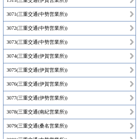
1511
(
三重交通(伊賀営業所)
)
3071
(
三重交通(中勢営業所)
)
3072
(
三重交通(中勢営業所)
)
3073
(
三重交通(中勢営業所)
)
3074
(
三重交通(伊賀営業所)
)
3075
(
三重交通(伊賀営業所)
)
3076
(
三重交通(伊賀営業所)
)
3077
(
三重交通(伊勢営業所)
)
3078
(
三重交通(南紀営業所)
)
3079
(
三重交通(桑名営業所)
)