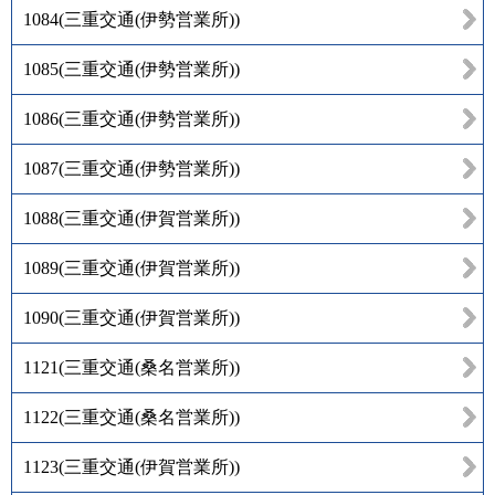
1084
(
三重交通(伊勢営業所)
)
1085
(
三重交通(伊勢営業所)
)
1086
(
三重交通(伊勢営業所)
)
1087
(
三重交通(伊勢営業所)
)
1088
(
三重交通(伊賀営業所)
)
1089
(
三重交通(伊賀営業所)
)
1090
(
三重交通(伊賀営業所)
)
1121
(
三重交通(桑名営業所)
)
1122
(
三重交通(桑名営業所)
)
1123
(
三重交通(伊賀営業所)
)