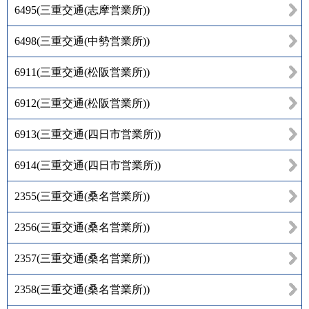
6495
(
三重交通(志摩営業所)
)
6498
(
三重交通(中勢営業所)
)
6911
(
三重交通(松阪営業所)
)
6912
(
三重交通(松阪営業所)
)
6913
(
三重交通(四日市営業所)
)
6914
(
三重交通(四日市営業所)
)
2355
(
三重交通(桑名営業所)
)
2356
(
三重交通(桑名営業所)
)
2357
(
三重交通(桑名営業所)
)
2358
(
三重交通(桑名営業所)
)