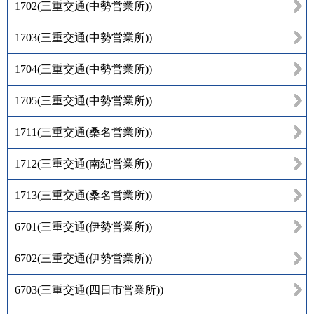
1702
(
三重交通(中勢営業所)
)
1703
(
三重交通(中勢営業所)
)
1704
(
三重交通(中勢営業所)
)
1705
(
三重交通(中勢営業所)
)
1711
(
三重交通(桑名営業所)
)
1712
(
三重交通(南紀営業所)
)
1713
(
三重交通(桑名営業所)
)
6701
(
三重交通(伊勢営業所)
)
6702
(
三重交通(伊勢営業所)
)
6703
(
三重交通(四日市営業所)
)