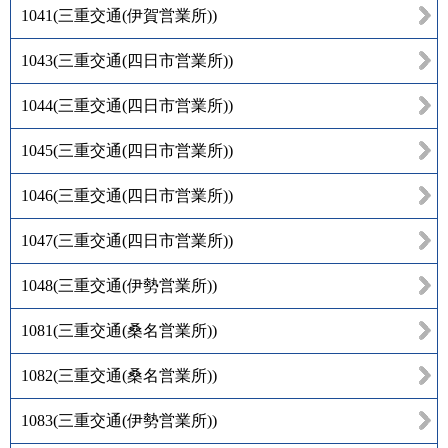
1041
(
三重交通(伊賀営業所)
)
1043
(
三重交通(四日市営業所)
)
1044
(
三重交通(四日市営業所)
)
1045
(
三重交通(四日市営業所)
)
1046
(
三重交通(四日市営業所)
)
1047
(
三重交通(四日市営業所)
)
1048
(
三重交通(伊勢営業所)
)
1081
(
三重交通(桑名営業所)
)
1082
(
三重交通(桑名営業所)
)
1083
(
三重交通(伊勢営業所)
)