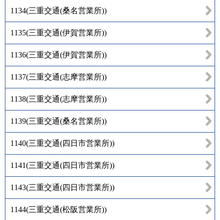
1134
(
三重交通(桑名営業所)
)
1135
(
三重交通(伊賀営業所)
)
1136
(
三重交通(伊賀営業所)
)
1137
(
三重交通(志摩営業所)
)
1138
(
三重交通(志摩営業所)
)
1139
(
三重交通(桑名営業所)
)
1140
(
三重交通(四日市営業所)
)
1141
(
三重交通(四日市営業所)
)
1143
(
三重交通(四日市営業所)
)
1144
(
三重交通(松阪営業所)
)