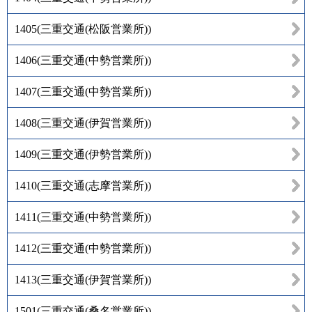
1405
(
三重交通(松阪営業所)
)
1406
(
三重交通(中勢営業所)
)
1407
(
三重交通(中勢営業所)
)
1408
(
三重交通(伊賀営業所)
)
1409
(
三重交通(伊勢営業所)
)
1410
(
三重交通(志摩営業所)
)
1411
(
三重交通(中勢営業所)
)
1412
(
三重交通(中勢営業所)
)
1413
(
三重交通(伊賀営業所)
)
1501
(
三重交通(桑名営業所)
)