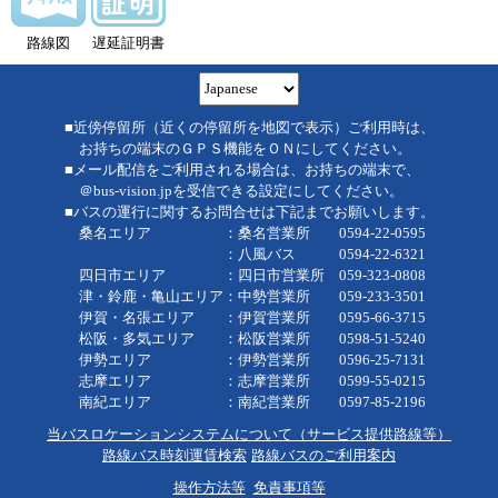
路線図
遅延証明書
■近傍停留所（近くの停留所を地図で表示）ご利用時は、
お持ちの端末のＧＰＳ機能をＯＮにしてください。
■メール配信をご利用される場合は、お持ちの端末で、
＠bus-vision.jpを受信できる設定にしてください。
■バスの運行に関するお問合せは下記までお願いします。
桑名エリア ：桑名営業所 0594-22-0595
：八風バス 0594-22-6321
四日市エリア ：四日市営業所 059-323-0808
津・鈴鹿・亀山エリア：中勢営業所 059-233-3501
伊賀・名張エリア ：伊賀営業所 0595-66-3715
松阪・多気エリア ：松阪営業所 0598-51-5240
伊勢エリア ：伊勢営業所 0596-25-7131
志摩エリア ：志摩営業所 0599-55-0215
南紀エリア ：南紀営業所 0597-85-2196
当バスロケーションシステムについて（サービス提供路線等）
路線バス時刻運賃検索
路線バスのご利用案内
操作方法等
免責事項等