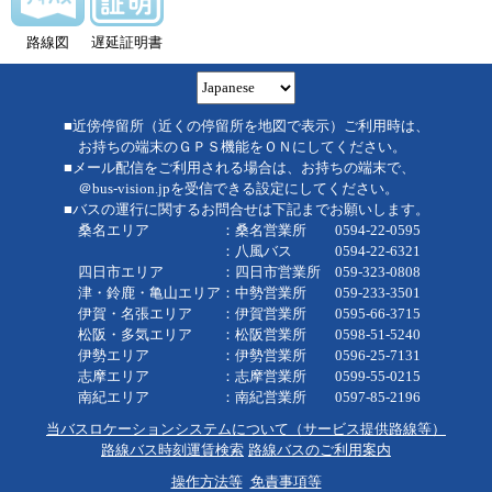
路線図
遅延証明書
■近傍停留所（近くの停留所を地図で表示）ご利用時は、
お持ちの端末のＧＰＳ機能をＯＮにしてください。
■メール配信をご利用される場合は、お持ちの端末で、
＠bus-vision.jpを受信できる設定にしてください。
■バスの運行に関するお問合せは下記までお願いします。
桑名エリア ：桑名営業所 0594-22-0595
：八風バス 0594-22-6321
四日市エリア ：四日市営業所 059-323-0808
津・鈴鹿・亀山エリア：中勢営業所 059-233-3501
伊賀・名張エリア ：伊賀営業所 0595-66-3715
松阪・多気エリア ：松阪営業所 0598-51-5240
伊勢エリア ：伊勢営業所 0596-25-7131
志摩エリア ：志摩営業所 0599-55-0215
南紀エリア ：南紀営業所 0597-85-2196
当バスロケーションシステムについて（サービス提供路線等）
路線バス時刻運賃検索
路線バスのご利用案内
操作方法等
免責事項等