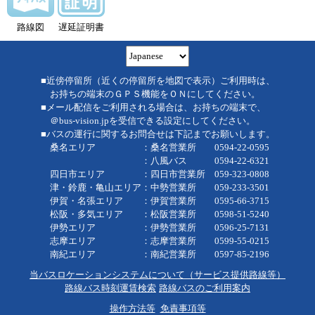
路線図
遅延証明書
■近傍停留所（近くの停留所を地図で表示）ご利用時は、
お持ちの端末のＧＰＳ機能をＯＮにしてください。
■メール配信をご利用される場合は、お持ちの端末で、
＠bus-vision.jpを受信できる設定にしてください。
■バスの運行に関するお問合せは下記までお願いします。
桑名エリア ：桑名営業所 0594-22-0595
：八風バス 0594-22-6321
四日市エリア ：四日市営業所 059-323-0808
津・鈴鹿・亀山エリア：中勢営業所 059-233-3501
伊賀・名張エリア ：伊賀営業所 0595-66-3715
松阪・多気エリア ：松阪営業所 0598-51-5240
伊勢エリア ：伊勢営業所 0596-25-7131
志摩エリア ：志摩営業所 0599-55-0215
南紀エリア ：南紀営業所 0597-85-2196
当バスロケーションシステムについて（サービス提供路線等）
路線バス時刻運賃検索
路線バスのご利用案内
操作方法等
免責事項等