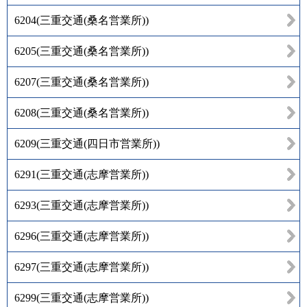
6204
(
三重交通(桑名営業所)
)
6205
(
三重交通(桑名営業所)
)
6207
(
三重交通(桑名営業所)
)
6208
(
三重交通(桑名営業所)
)
6209
(
三重交通(四日市営業所)
)
6291
(
三重交通(志摩営業所)
)
6293
(
三重交通(志摩営業所)
)
6296
(
三重交通(志摩営業所)
)
6297
(
三重交通(志摩営業所)
)
6299
(
三重交通(志摩営業所)
)