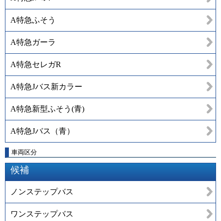
A特急ふそう
A特急ガーラ
A特急セレガR
A特急Jバス新カラー
A特急新型ふそう(青)
A特急Jバス（青）
車両区分
候補
ノンステップバス
ワンステップバス