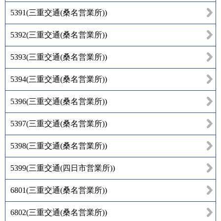
5391
(
三重交通(桑名営業所)
)
5392
(
三重交通(桑名営業所)
)
5393
(
三重交通(桑名営業所)
)
5394
(
三重交通(桑名営業所)
)
5396
(
三重交通(桑名営業所)
)
5397
(
三重交通(桑名営業所)
)
5398
(
三重交通(桑名営業所)
)
5399
(
三重交通(四日市営業所)
)
6801
(
三重交通(桑名営業所)
)
6802
(
三重交通(桑名営業所)
)