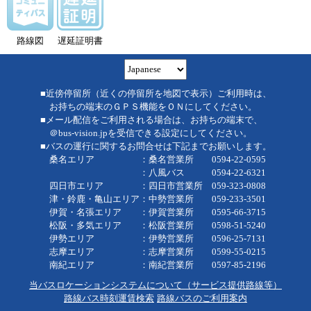
路線図
遅延証明書
■近傍停留所（近くの停留所を地図で表示）ご利用時は、
お持ちの端末のＧＰＳ機能をＯＮにしてください。
■メール配信をご利用される場合は、お持ちの端末で、
＠bus-vision.jpを受信できる設定にしてください。
■バスの運行に関するお問合せは下記までお願いします。
桑名エリア ：桑名営業所 0594-22-0595
：八風バス 0594-22-6321
四日市エリア ：四日市営業所 059-323-0808
津・鈴鹿・亀山エリア：中勢営業所 059-233-3501
伊賀・名張エリア ：伊賀営業所 0595-66-3715
松阪・多気エリア ：松阪営業所 0598-51-5240
伊勢エリア ：伊勢営業所 0596-25-7131
志摩エリア ：志摩営業所 0599-55-0215
南紀エリア ：南紀営業所 0597-85-2196
当バスロケーションシステムについて（サービス提供路線等）
路線バス時刻運賃検索
路線バスのご利用案内