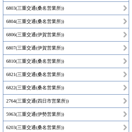
6803
(
三重交通(桑名営業所)
)
6804
(
三重交通(桑名営業所)
)
6806
(
三重交通(伊賀営業所)
)
6807
(
三重交通(伊賀営業所)
)
6810
(
三重交通(桑名営業所)
)
6821
(
三重交通(桑名営業所)
)
6822
(
三重交通(桑名営業所)
)
2764
(
三重交通(四日市営業所)
)
5963
(
三重交通(伊勢営業所)
)
6203
(
三重交通(桑名営業所)
)