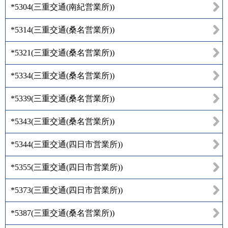
*5304
(
三重交通(南紀営業所)
)
*5314
(
三重交通(桑名営業所)
)
*5321
(
三重交通(桑名営業所)
)
*5334
(
三重交通(桑名営業所)
)
*5339
(
三重交通(桑名営業所)
)
*5343
(
三重交通(桑名営業所)
)
*5344
(
三重交通(四日市営業所)
)
*5355
(
三重交通(四日市営業所)
)
*5373
(
三重交通(四日市営業所)
)
*5387
(
三重交通(桑名営業所)
)