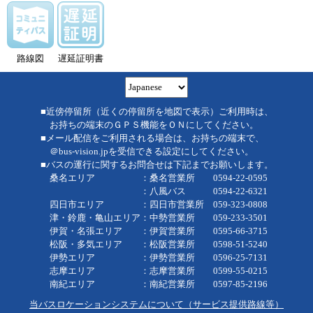
路線図
遅延証明書
■近傍停留所（近くの停留所を地図で表示）ご利用時は、
お持ちの端末のＧＰＳ機能をＯＮにしてください。
■メール配信をご利用される場合は、お持ちの端末で、
＠bus-vision.jpを受信できる設定にしてください。
■バスの運行に関するお問合せは下記までお願いします。
桑名エリア ：桑名営業所 0594-22-0595
：八風バス 0594-22-6321
四日市エリア ：四日市営業所 059-323-0808
津・鈴鹿・亀山エリア：中勢営業所 059-233-3501
伊賀・名張エリア ：伊賀営業所 0595-66-3715
松阪・多気エリア ：松阪営業所 0598-51-5240
伊勢エリア ：伊勢営業所 0596-25-7131
志摩エリア ：志摩営業所 0599-55-0215
南紀エリア ：南紀営業所 0597-85-2196
当バスロケーションシステムについて（サービス提供路線等）