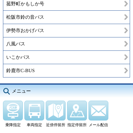
菰野町かもしか号
松阪市鈴の音バス
伊勢市おかげバス
八風バス
いこかバス
鈴鹿市C-BUS
メニュー
乗降指定
車両指定
近傍停留所
指定停留所
メール配信