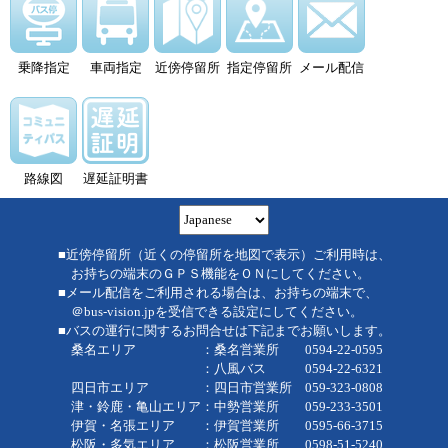
乗降指定
車両指定
近傍停留所
指定停留所
メール配信
路線図
遅延証明書
■近傍停留所（近くの停留所を地図で表示）ご利用時は、
お持ちの端末のＧＰＳ機能をＯＮにしてください。
■メール配信をご利用される場合は、お持ちの端末で、
＠bus-vision.jpを受信できる設定にしてください。
■バスの運行に関するお問合せは下記までお願いします。
桑名エリア ：桑名営業所 0594-22-0595
：八風バス 0594-22-6321
四日市エリア ：四日市営業所 059-323-0808
津・鈴鹿・亀山エリア：中勢営業所 059-233-3501
伊賀・名張エリア ：伊賀営業所 0595-66-3715
松阪・多気エリア ：松阪営業所 0598-51-5240