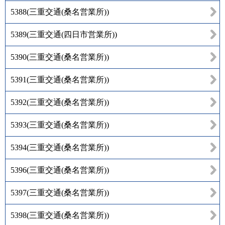
5388
(
三重交通(桑名営業所)
)
5389
(
三重交通(四日市営業所)
)
5390
(
三重交通(桑名営業所)
)
5391
(
三重交通(桑名営業所)
)
5392
(
三重交通(桑名営業所)
)
5393
(
三重交通(桑名営業所)
)
5394
(
三重交通(桑名営業所)
)
5396
(
三重交通(桑名営業所)
)
5397
(
三重交通(桑名営業所)
)
5398
(
三重交通(桑名営業所)
)