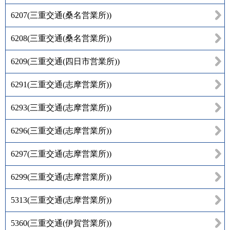
6207
(
三重交通(桑名営業所)
)
6208
(
三重交通(桑名営業所)
)
6209
(
三重交通(四日市営業所)
)
6291
(
三重交通(志摩営業所)
)
6293
(
三重交通(志摩営業所)
)
6296
(
三重交通(志摩営業所)
)
6297
(
三重交通(志摩営業所)
)
6299
(
三重交通(志摩営業所)
)
5313
(
三重交通(志摩営業所)
)
5360
(
三重交通(伊賀営業所)
)