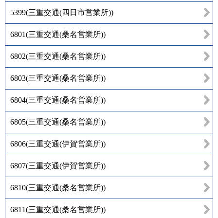
5399
(
三重交通(四日市営業所)
)
6801
(
三重交通(桑名営業所)
)
6802
(
三重交通(桑名営業所)
)
6803
(
三重交通(桑名営業所)
)
6804
(
三重交通(桑名営業所)
)
6805
(
三重交通(桑名営業所)
)
6806
(
三重交通(伊賀営業所)
)
6807
(
三重交通(伊賀営業所)
)
6810
(
三重交通(桑名営業所)
)
6811
(
三重交通(桑名営業所)
)