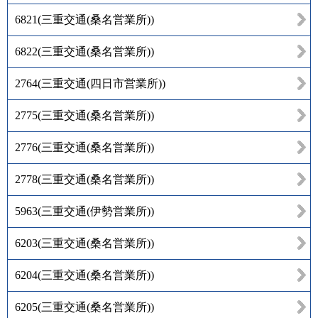
6821
(
三重交通(桑名営業所)
)
6822
(
三重交通(桑名営業所)
)
2764
(
三重交通(四日市営業所)
)
2775
(
三重交通(桑名営業所)
)
2776
(
三重交通(桑名営業所)
)
2778
(
三重交通(桑名営業所)
)
5963
(
三重交通(伊勢営業所)
)
6203
(
三重交通(桑名営業所)
)
6204
(
三重交通(桑名営業所)
)
6205
(
三重交通(桑名営業所)
)