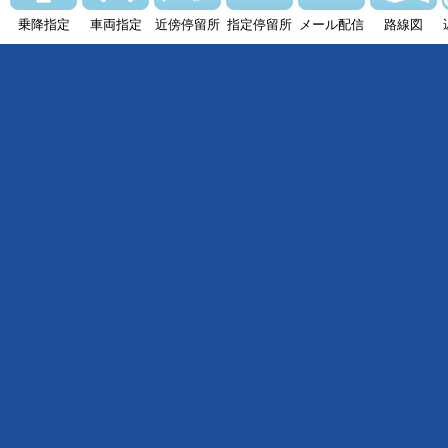
乗降指定
車両指定
近傍停留所
指定停留所
メール配信
路線図