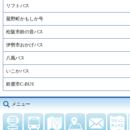
リフトバス
菰野町かもしか号
松阪市鈴の音バス
伊勢市おかげバス
八風バス
いこかバス
鈴鹿市C-BUS
メニュー