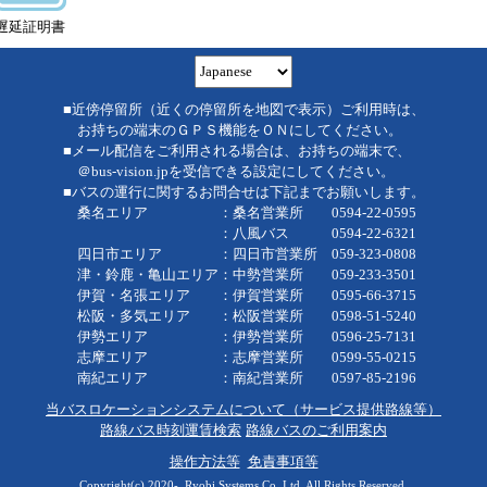
遅延証明書
■近傍停留所（近くの停留所を地図で表示）ご利用時は、
お持ちの端末のＧＰＳ機能をＯＮにしてください。
■メール配信をご利用される場合は、お持ちの端末で、
＠bus-vision.jpを受信できる設定にしてください。
■バスの運行に関するお問合せは下記までお願いします。
桑名エリア ：桑名営業所 0594-22-0595
：八風バス 0594-22-6321
四日市エリア ：四日市営業所 059-323-0808
津・鈴鹿・亀山エリア：中勢営業所 059-233-3501
伊賀・名張エリア ：伊賀営業所 0595-66-3715
松阪・多気エリア ：松阪営業所 0598-51-5240
伊勢エリア ：伊勢営業所 0596-25-7131
志摩エリア ：志摩営業所 0599-55-0215
南紀エリア ：南紀営業所 0597-85-2196
当バスロケーションシステムについて（サービス提供路線等）
路線バス時刻運賃検索
路線バスのご利用案内
操作方法等
免責事項等
Copyright(c) 2020-, Ryobi Systems Co.,Ltd. All Rights Reserved.