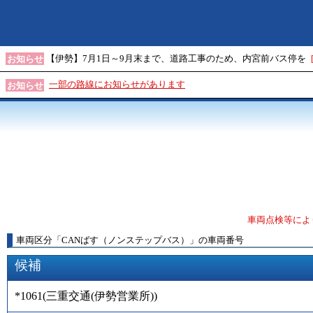
【伊勢】7月1日～9月末まで、道路工事のため、内宮前バス停を
お知らせ
一部の路線にお知らせがあります
お知らせ
車両点検等によ
車両区分
「
CANばす（ノンステップバス）
」
の車両番号
候補
*1061
(
三重交通(伊勢営業所)
)