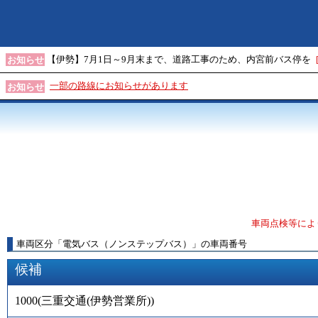
【伊勢】7月1日～9月末まで、道路工事のため、内宮前バス停を
お知らせ
一部の路線にお知らせがあります
お知らせ
車両点検等によ
車両区分
「
電気バス（ノンステップバス）
」
の車両番号
候補
1000
(
三重交通(伊勢営業所)
)