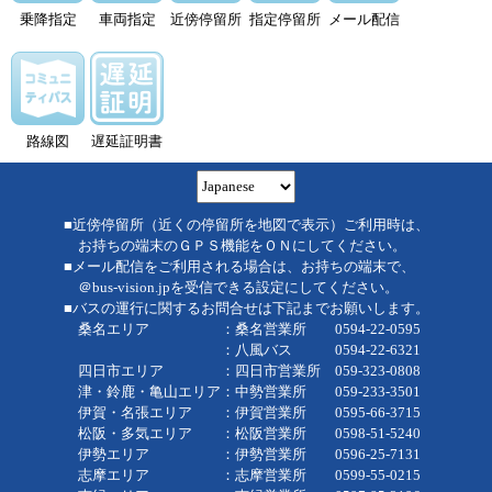
乗降指定
車両指定
近傍停留所
指定停留所
メール配信
路線図
遅延証明書
■近傍停留所（近くの停留所を地図で表示）ご利用時は、
お持ちの端末のＧＰＳ機能をＯＮにしてください。
■メール配信をご利用される場合は、お持ちの端末で、
＠bus-vision.jpを受信できる設定にしてください。
■バスの運行に関するお問合せは下記までお願いします。
桑名エリア ：桑名営業所 0594-22-0595
：八風バス 0594-22-6321
四日市エリア ：四日市営業所 059-323-0808
津・鈴鹿・亀山エリア：中勢営業所 059-233-3501
伊賀・名張エリア ：伊賀営業所 0595-66-3715
松阪・多気エリア ：松阪営業所 0598-51-5240
伊勢エリア ：伊勢営業所 0596-25-7131
志摩エリア ：志摩営業所 0599-55-0215