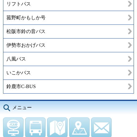
リフトバス
菰野町かもしか号
松阪市鈴の音バス
伊勢市おかげバス
八風バス
いこかバス
鈴鹿市C-BUS
メニュー