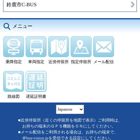
鈴鹿市C-BUS
メニュー
乗降指定
車両指定
近傍停留所
指定停留所
メール配信
路線図
遅延証明書
■近傍停留所（近くの停留所を地図で表示）ご利用時は、
お持ちの端末のＧＰＳ機能をＯＮにしてください。
■メール配信をご利用される場合は、お持ちの端末で、
＠bus-vision.jpを受信できる設定にしてください。