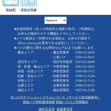
路線図
遅延証明書
■近傍停留所（近くの停留所を地図で表示）ご利用時は、
お持ちの端末のＧＰＳ機能をＯＮにしてください。
■メール配信をご利用される場合は、お持ちの端末で、
＠bus-vision.jpを受信できる設定にしてください。
■バスの運行に関するお問合せは下記までお願いします。
桑名エリア ：桑名営業所 0594-22-0595
：八風バス 0594-22-6321
四日市エリア ：四日市営業所 059-323-0808
津・鈴鹿・亀山エリア：中勢営業所 059-233-3501
伊賀・名張エリア ：伊賀営業所 0595-66-3715
松阪・多気エリア ：松阪営業所 0598-51-5240
伊勢エリア ：伊勢営業所 0596-25-7131
志摩エリア ：志摩営業所 0599-55-0215
南紀エリア ：南紀営業所 0597-85-2196
当バスロケーションシステムについて（サービス提供路線等）
路線バス時刻運賃検索
路線バスのご利用案内
操作方法等
免責事項等