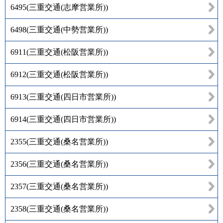
6495
(
三重交通(志摩営業所)
)
6498
(
三重交通(中勢営業所)
)
6911
(
三重交通(松阪営業所)
)
6912
(
三重交通(松阪営業所)
)
6913
(
三重交通(四日市営業所)
)
6914
(
三重交通(四日市営業所)
)
2355
(
三重交通(桑名営業所)
)
2356
(
三重交通(桑名営業所)
)
2357
(
三重交通(桑名営業所)
)
2358
(
三重交通(桑名営業所)
)