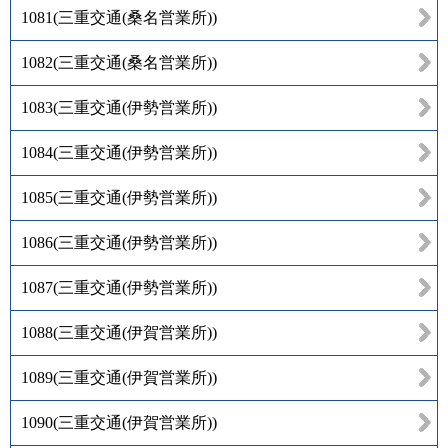
1081
(
三重交通(桑名営業所)
)
1082
(
三重交通(桑名営業所)
)
1083
(
三重交通(伊勢営業所)
)
1084
(
三重交通(伊勢営業所)
)
1085
(
三重交通(伊勢営業所)
)
1086
(
三重交通(伊勢営業所)
)
1087
(
三重交通(伊勢営業所)
)
1088
(
三重交通(伊賀営業所)
)
1089
(
三重交通(伊賀営業所)
)
1090
(
三重交通(伊賀営業所)
)