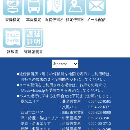
乗降指定
車両指定
近傍停留所
指定停留所
メール配信
路線図
遅延証明書
■近傍停留所（近くの停留所を地図で表示）ご利用時は、
お持ちの端末のＧＰＳ機能をＯＮにしてください。
■メール配信をご利用される場合は、お持ちの端末で、
＠bus-vision.jpを受信できる設定にしてください。
■バスの運行に関するお問合せは下記までお願いします。
桑名エリア ：桑名営業所 0594-22-0595
：八風バス 0594-22-6321
四日市エリア ：四日市営業所 059-323-0808
津・鈴鹿・亀山エリア：中勢営業所 059-233-3501
伊賀・名張エリア ：伊賀営業所 0595-66-3715
松阪・多気エリア ：松阪営業所 0598-51-5240