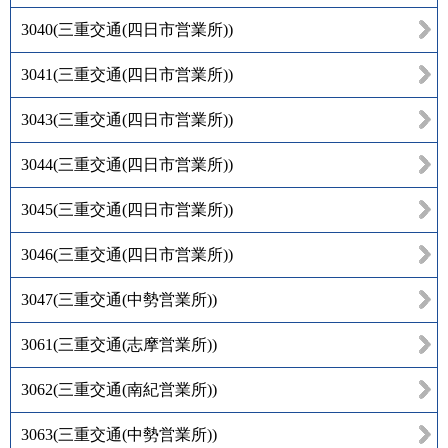
3040
(
三重交通(四日市営業所)
)
3041
(
三重交通(四日市営業所)
)
3043
(
三重交通(四日市営業所)
)
3044
(
三重交通(四日市営業所)
)
3045
(
三重交通(四日市営業所)
)
3046
(
三重交通(四日市営業所)
)
3047
(
三重交通(中勢営業所)
)
3061
(
三重交通(志摩営業所)
)
3062
(
三重交通(南紀営業所)
)
3063
(
三重交通(中勢営業所)
)