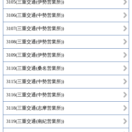
3105
(
三重交通(伊勢営業所)
)
3106
(
三重交通(中勢営業所)
)
3107
(
三重交通(中勢営業所)
)
3108
(
三重交通(伊勢営業所)
)
3109
(
三重交通(伊勢営業所)
)
3110
(
三重交通(桑名営業所)
)
3115
(
三重交通(中勢営業所)
)
3116
(
三重交通(中勢営業所)
)
3118
(
三重交通(志摩営業所)
)
3119
(
三重交通(南紀営業所)
)