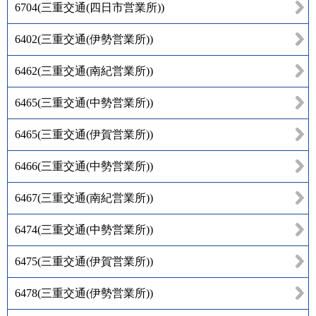
6704
(
三重交通(四日市営業所)
)
6402
(
三重交通(伊勢営業所)
)
6462
(
三重交通(南紀営業所)
)
6465
(
三重交通(中勢営業所)
)
6465
(
三重交通(伊賀営業所)
)
6466
(
三重交通(中勢営業所)
)
6467
(
三重交通(南紀営業所)
)
6474
(
三重交通(中勢営業所)
)
6475
(
三重交通(伊賀営業所)
)
6478
(
三重交通(伊勢営業所)
)