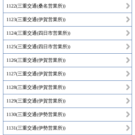
1122
(
三重交通(桑名営業所)
)
1123
(
三重交通(伊賀営業所)
)
1124
(
三重交通(四日市営業所)
)
1125
(
三重交通(四日市営業所)
)
1126
(
三重交通(伊賀営業所)
)
1127
(
三重交通(伊賀営業所)
)
1128
(
三重交通(伊賀営業所)
)
1129
(
三重交通(伊賀営業所)
)
1130
(
三重交通(伊勢営業所)
)
1131
(
三重交通(伊勢営業所)
)