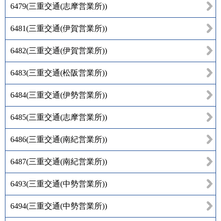
6479
(
三重交通(志摩営業所)
)
6481
(
三重交通(伊賀営業所)
)
6482
(
三重交通(伊賀営業所)
)
6483
(
三重交通(松阪営業所)
)
6484
(
三重交通(伊勢営業所)
)
6485
(
三重交通(志摩営業所)
)
6486
(
三重交通(南紀営業所)
)
6487
(
三重交通(南紀営業所)
)
6493
(
三重交通(中勢営業所)
)
6494
(
三重交通(中勢営業所)
)