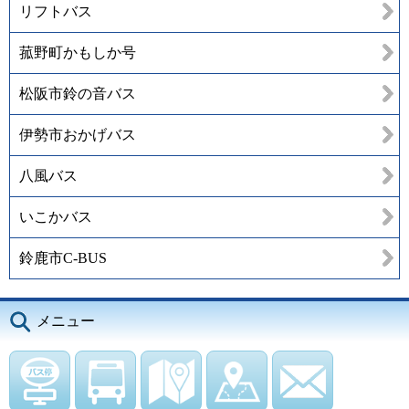
リフトバス
菰野町かもしか号
松阪市鈴の音バス
伊勢市おかげバス
八風バス
いこかバス
鈴鹿市C-BUS
メニュー