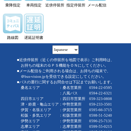
乗降指定
車両指定
近傍停留所
指定停留所
メール配信
路線図
遅延証明書
■近傍停留所（近くの停留所を地図で表示）ご利用時は、
お持ちの端末のＧＰＳ機能をＯＮにしてください。
■メール配信をご利用される場合は、お持ちの端末で、
＠bus-vision.jpを受信できる設定にしてください。
■バスの運行に関するお問合せは下記までお願いします。
桑名エリア ：桑名営業所 0594-22-0595
：八風バス 0594-22-6321
四日市エリア ：四日市営業所 059-323-0808
津・鈴鹿・亀山エリア：中勢営業所 059-233-3501
伊賀・名張エリア ：伊賀営業所 0595-66-3715
松阪・多気エリア ：松阪営業所 0598-51-5240
伊勢エリア ：伊勢営業所 0596-25-7131
志摩エリア ：志摩営業所 0599-55-0215