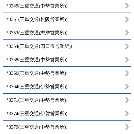
*3345
(
三重交通(中勢営業所)
)
*3351
(
三重交通(松阪営業所)
)
*3353
(
三重交通(志摩営業所)
)
*3354
(
三重交通(四日市営業所)
)
*3358
(
三重交通(中勢営業所)
)
*3360
(
三重交通(中勢営業所)
)
*3364
(
三重交通(伊勢営業所)
)
*3371
(
三重交通(中勢営業所)
)
*3374
(
三重交通(伊賀営業所)
)
*3379
(
三重交通(中勢営業所)
)