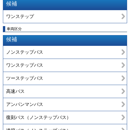
候補
ワンステップ
車両区分
候補
ノンステップバス
ワンステップバス
ツーステップバス
高速バス
アンパンマンバス
復刻バス（ノンステップバス）