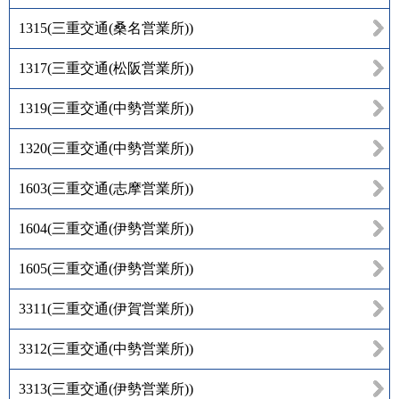
1315
(
三重交通(桑名営業所)
)
1317
(
三重交通(松阪営業所)
)
1319
(
三重交通(中勢営業所)
)
1320
(
三重交通(中勢営業所)
)
1603
(
三重交通(志摩営業所)
)
1604
(
三重交通(伊勢営業所)
)
1605
(
三重交通(伊勢営業所)
)
3311
(
三重交通(伊賀営業所)
)
3312
(
三重交通(中勢営業所)
)
3313
(
三重交通(伊勢営業所)
)