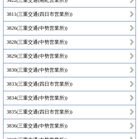
3422
(
三重交通(南紀営業所)
)
3811
(
三重交通(四日市営業所)
)
3826
(
三重交通(中勢営業所)
)
3828
(
三重交通(中勢営業所)
)
3829
(
三重交通(中勢営業所)
)
3830
(
三重交通(中勢営業所)
)
3833
(
三重交通(四日市営業所)
)
3834
(
三重交通(中勢営業所)
)
3835
(
三重交通(四日市営業所)
)
3836
(
三重交通(中勢営業所)
)