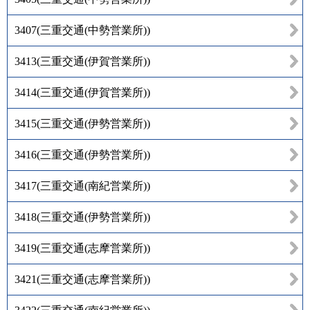
3407
(
三重交通(中勢営業所)
)
3413
(
三重交通(伊賀営業所)
)
3414
(
三重交通(伊賀営業所)
)
3415
(
三重交通(伊勢営業所)
)
3416
(
三重交通(伊勢営業所)
)
3417
(
三重交通(南紀営業所)
)
3418
(
三重交通(伊勢営業所)
)
3419
(
三重交通(志摩営業所)
)
3421
(
三重交通(志摩営業所)
)