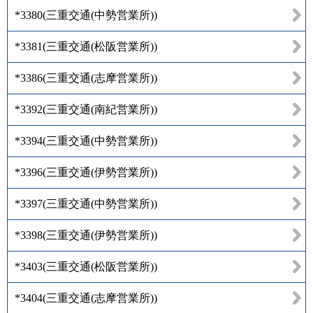
*3380
(
三重交通(中勢営業所)
)
*3381
(
三重交通(松阪営業所)
)
*3386
(
三重交通(志摩営業所)
)
*3392
(
三重交通(南紀営業所)
)
*3394
(
三重交通(中勢営業所)
)
*3396
(
三重交通(伊勢営業所)
)
*3397
(
三重交通(中勢営業所)
)
*3398
(
三重交通(伊勢営業所)
)
*3403
(
三重交通(松阪営業所)
)
*3404
(
三重交通(志摩営業所)
)