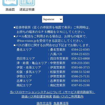
路線図
遅延証明書
■近傍停留所（近くの停留所を地図で表示）ご利用時は、
お持ちの端末のＧＰＳ機能をＯＮにしてください。
■メール配信をご利用される場合は、お持ちの端末で、
＠bus-vision.jpを受信できる設定にしてください。
■バスの運行に関するお問合せは下記までお願いします。
桑名エリア ：桑名営業所 0594-22-0595
：八風バス 0594-22-6321
四日市エリア ：四日市営業所 059-323-0808
津・鈴鹿・亀山エリア：中勢営業所 059-233-3501
伊賀・名張エリア ：伊賀営業所 0595-66-3715
松阪・多気エリア ：松阪営業所 0598-51-5240
伊勢エリア ：伊勢営業所 0596-25-7131
志摩エリア ：志摩営業所 0599-55-0215
南紀エリア ：南紀営業所 0597-85-2196
当バスロケーションシステムについて（サービス提供路線等）
路線バス時刻運賃検索
路線バスのご利用案内
操作方法等
免責事項等