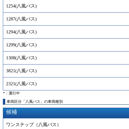
1254
(
八風バス
)
1287
(
八風バス
)
1294
(
八風バス
)
1299
(
八風バス
)
1308
(
八風バス
)
3821
(
八風バス
)
2321
(
八風バス
)
*：運行中
車両区分「八風バス」の車両種別
候補
ワンステップ（八風バス）