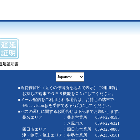
遅延証明書
■近傍停留所（近くの停留所を地図で表示）ご利用時は、
お持ちの端末のＧＰＳ機能をＯＮにしてください。
■メール配信をご利用される場合は、お持ちの端末で、
＠bus-vision.jpを受信できる設定にしてください。
■バスの運行に関するお問合せは下記までお願いします。
桑名エリア ：桑名営業所 0594-22-0595
：八風バス 0594-22-6321
四日市エリア ：四日市営業所 059-323-0808
津・鈴鹿・亀山エリア：中勢営業所 059-233-3501