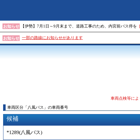
【伊勢】7月1日～9月末まで、道路工事のため、内宮前バス停を
お知らせ
一部の路線にお知らせがあります
お知らせ
車両点検等によ
車両区分
「
八風バス
」
の車両番号
候補
*1289
(
八風バス
)