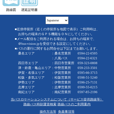
路線図
遅延証明書
■近傍停留所（近くの停留所を地図で表示）ご利用時は、
お持ちの端末のＧＰＳ機能をＯＮにしてください。
■メール配信をご利用される場合は、お持ちの端末で、
＠bus-vision.jpを受信できる設定にしてください。
■バスの運行に関するお問合せは下記までお願いします。
桑名エリア ：桑名営業所 0594-22-0595
：八風バス 0594-22-6321
四日市エリア ：四日市営業所 059-323-0808
津・鈴鹿・亀山エリア：中勢営業所 059-233-3501
伊賀・名張エリア ：伊賀営業所 0595-66-3715
松阪・多気エリア ：松阪営業所 0598-51-5240
伊勢エリア ：伊勢営業所 0596-25-7131
志摩エリア ：志摩営業所 0599-55-0215
南紀エリア ：南紀営業所 0597-85-2196
当バスロケーションシステムについて（サービス提供路線等）
路線バス時刻運賃検索
路線バスのご利用案内
操作方法等
免責事項等