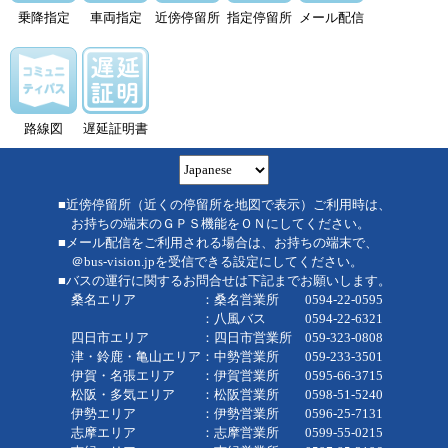
乗降指定
車両指定
近傍停留所
指定停留所
メール配信
路線図
遅延証明書
■近傍停留所（近くの停留所を地図で表示）ご利用時は、
お持ちの端末のＧＰＳ機能をＯＮにしてください。
■メール配信をご利用される場合は、お持ちの端末で、
＠bus-vision.jpを受信できる設定にしてください。
■バスの運行に関するお問合せは下記までお願いします。
桑名エリア ：桑名営業所 0594-22-0595
：八風バス 0594-22-6321
四日市エリア ：四日市営業所 059-323-0808
津・鈴鹿・亀山エリア：中勢営業所 059-233-3501
伊賀・名張エリア ：伊賀営業所 0595-66-3715
松阪・多気エリア ：松阪営業所 0598-51-5240
伊勢エリア ：伊勢営業所 0596-25-7131
志摩エリア ：志摩営業所 0599-55-0215