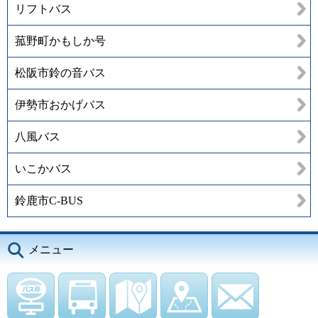
リフトバス
菰野町かもしか号
松阪市鈴の音バス
伊勢市おかげバス
八風バス
いこかバス
鈴鹿市C-BUS
メニュー