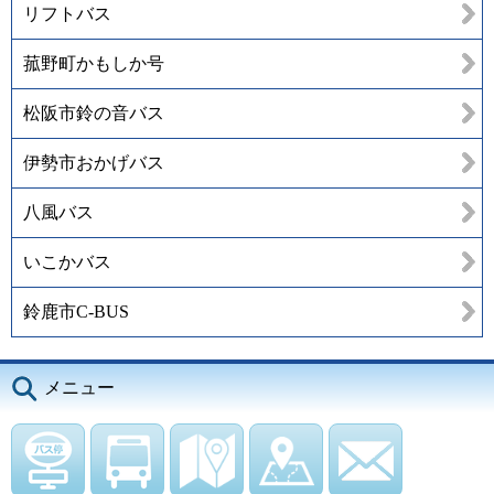
リフトバス
菰野町かもしか号
松阪市鈴の音バス
伊勢市おかげバス
八風バス
いこかバス
鈴鹿市C-BUS
メニュー