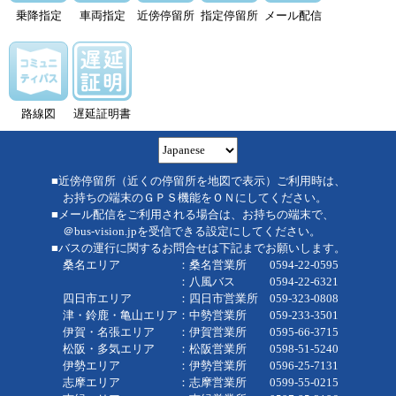
乗降指定
車両指定
近傍停留所
指定停留所
メール配信
路線図
遅延証明書
■近傍停留所（近くの停留所を地図で表示）ご利用時は、
お持ちの端末のＧＰＳ機能をＯＮにしてください。
■メール配信をご利用される場合は、お持ちの端末で、
＠bus-vision.jpを受信できる設定にしてください。
■バスの運行に関するお問合せは下記までお願いします。
桑名エリア ：桑名営業所 0594-22-0595
：八風バス 0594-22-6321
四日市エリア ：四日市営業所 059-323-0808
津・鈴鹿・亀山エリア：中勢営業所 059-233-3501
伊賀・名張エリア ：伊賀営業所 0595-66-3715
松阪・多気エリア ：松阪営業所 0598-51-5240
伊勢エリア ：伊勢営業所 0596-25-7131
志摩エリア ：志摩営業所 0599-55-0215