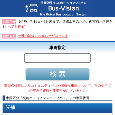
【伊勢】7月1日～9月末まで、道路工事のため、内宮前バス停を
お知らせ
[すべてを表示]
一部の路線にお知らせがあります
お知らせ
車両指定
車両点検等によりコミュニティバスや特殊な車両について、別のタイプ
の車両で運行する場合がございます。
車両区分
「
復刻バス（ノンステップバス）
」
の車両番号
候補