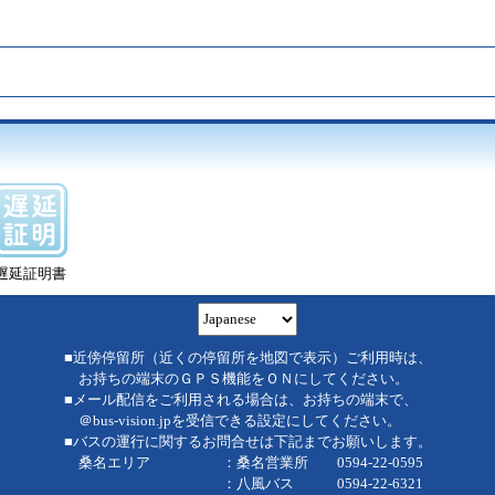
遅延証明書
■近傍停留所（近くの停留所を地図で表示）ご利用時は、
お持ちの端末のＧＰＳ機能をＯＮにしてください。
■メール配信をご利用される場合は、お持ちの端末で、
＠bus-vision.jpを受信できる設定にしてください。
■バスの運行に関するお問合せは下記までお願いします。
桑名エリア ：桑名営業所 0594-22-0595
：八風バス 0594-22-6321