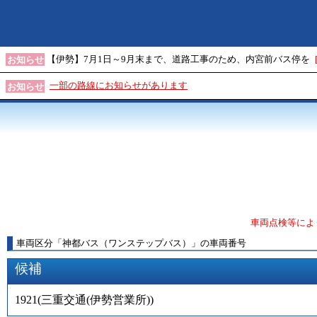
【伊勢】7月1日～9月末まで、道路工事のため、内宮前バス停を
お知らせ
一部の路線にお知らせがあります
お知らせ
車両点検等によ
車両区分
「
神都バス（ワンステップバス）
」
の車両番号
候補
1921
(
三重交通(伊勢営業所)
)