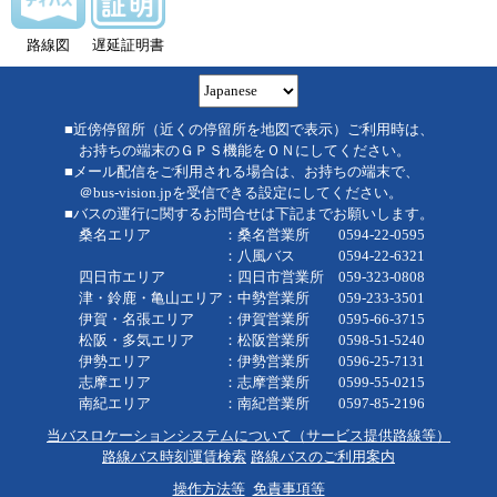
路線図
遅延証明書
■近傍停留所（近くの停留所を地図で表示）ご利用時は、
お持ちの端末のＧＰＳ機能をＯＮにしてください。
■メール配信をご利用される場合は、お持ちの端末で、
＠bus-vision.jpを受信できる設定にしてください。
■バスの運行に関するお問合せは下記までお願いします。
桑名エリア ：桑名営業所 0594-22-0595
：八風バス 0594-22-6321
四日市エリア ：四日市営業所 059-323-0808
津・鈴鹿・亀山エリア：中勢営業所 059-233-3501
伊賀・名張エリア ：伊賀営業所 0595-66-3715
松阪・多気エリア ：松阪営業所 0598-51-5240
伊勢エリア ：伊勢営業所 0596-25-7131
志摩エリア ：志摩営業所 0599-55-0215
南紀エリア ：南紀営業所 0597-85-2196
当バスロケーションシステムについて（サービス提供路線等）
路線バス時刻運賃検索
路線バスのご利用案内
操作方法等
免責事項等