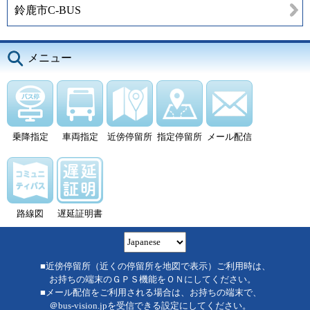
鈴鹿市C-BUS
メニュー
乗降指定
車両指定
近傍停留所
指定停留所
メール配信
路線図
遅延証明書
■近傍停留所（近くの停留所を地図で表示）ご利用時は、
お持ちの端末のＧＰＳ機能をＯＮにしてください。
■メール配信をご利用される場合は、お持ちの端末で、
＠bus-vision.jpを受信できる設定にしてください。