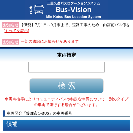
【伊勢】7月1日～9月末まで、道路工事のため、内宮前バス停を
お知らせ
[すべてを表示]
一部の路線にお知らせがあります
お知らせ
車両指定
車両点検等によりコミュニティバスや特殊な車両について、別のタイプ
の車両で運行する場合がございます。
車両区分
「
鈴鹿市C-BUS
」
の車両番号
候補