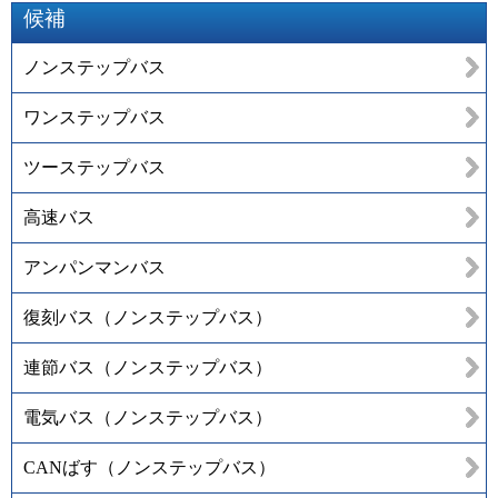
候補
ノンステップバス
ワンステップバス
ツーステップバス
高速バス
アンパンマンバス
復刻バス（ノンステップバス）
連節バス（ノンステップバス）
電気バス（ノンステップバス）
CANばす（ノンステップバス）