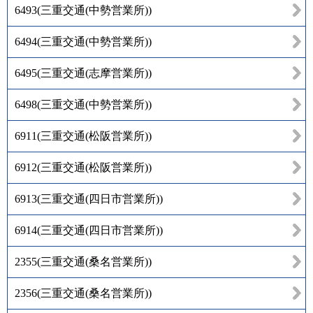
6493
(
三重交通(中勢営業所)
)
6494
(
三重交通(中勢営業所)
)
6495
(
三重交通(志摩営業所)
)
6498
(
三重交通(中勢営業所)
)
6911
(
三重交通(松阪営業所)
)
6912
(
三重交通(松阪営業所)
)
6913
(
三重交通(四日市営業所)
)
6914
(
三重交通(四日市営業所)
)
2355
(
三重交通(桑名営業所)
)
2356
(
三重交通(桑名営業所)
)