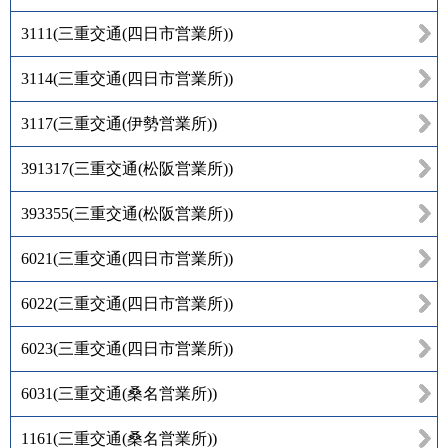
3111
(
三重交通(四日市営業所)
)
3114
(
三重交通(四日市営業所)
)
3117
(
三重交通(伊勢営業所)
)
391317
(
三重交通(松阪営業所)
)
393355
(
三重交通(松阪営業所)
)
6021
(
三重交通(四日市営業所)
)
6022
(
三重交通(四日市営業所)
)
6023
(
三重交通(四日市営業所)
)
6031
(
三重交通(桑名営業所)
)
1161
(
三重交通(桑名営業所)
)