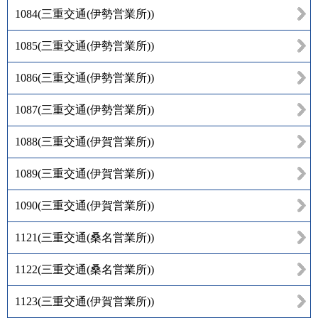
1084
(
三重交通(伊勢営業所)
)
1085
(
三重交通(伊勢営業所)
)
1086
(
三重交通(伊勢営業所)
)
1087
(
三重交通(伊勢営業所)
)
1088
(
三重交通(伊賀営業所)
)
1089
(
三重交通(伊賀営業所)
)
1090
(
三重交通(伊賀営業所)
)
1121
(
三重交通(桑名営業所)
)
1122
(
三重交通(桑名営業所)
)
1123
(
三重交通(伊賀営業所)
)