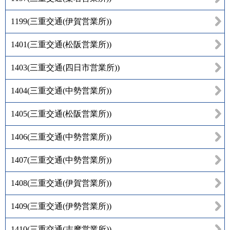
1199
(
三重交通(伊賀営業所)
)
1401
(
三重交通(松阪営業所)
)
1403
(
三重交通(四日市営業所)
)
1404
(
三重交通(中勢営業所)
)
1405
(
三重交通(松阪営業所)
)
1406
(
三重交通(中勢営業所)
)
1407
(
三重交通(中勢営業所)
)
1408
(
三重交通(伊賀営業所)
)
1409
(
三重交通(伊勢営業所)
)
1410
(
三重交通(志摩営業所)
)