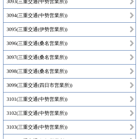
3093
(
三重交通(中勢営業所)
)
3094
(
三重交通(中勢営業所)
)
3095
(
三重交通(伊勢営業所)
)
3096
(
三重交通(桑名営業所)
)
3097
(
三重交通(桑名営業所)
)
3098
(
三重交通(桑名営業所)
)
3099
(
三重交通(四日市営業所)
)
3101
(
三重交通(中勢営業所)
)
3102
(
三重交通(中勢営業所)
)
3103
(
三重交通(中勢営業所)
)