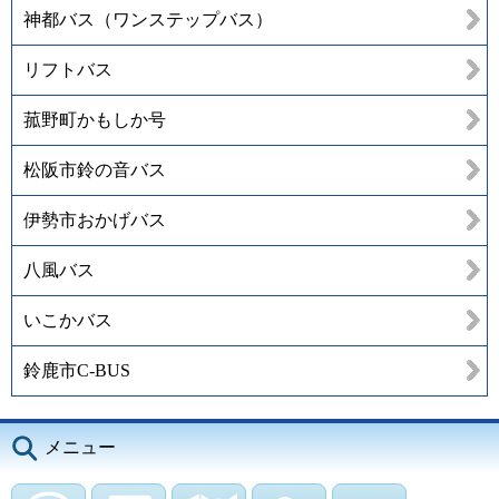
神都バス（ワンステップバス）
リフトバス
菰野町かもしか号
松阪市鈴の音バス
伊勢市おかげバス
八風バス
いこかバス
鈴鹿市C-BUS
メニュー