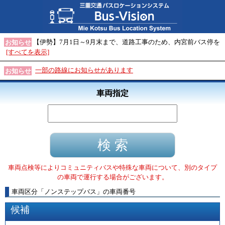
【伊勢】7月1日～9月末まで、道路工事のため、内宮前バス停を
お知らせ
[すべてを表示]
一部の路線にお知らせがあります
お知らせ
車両指定
車両点検等によりコミュニティバスや特殊な車両について、別のタイプ
の車両で運行する場合がございます。
車両区分
「
ノンステップバス
」
の車両番号
候補