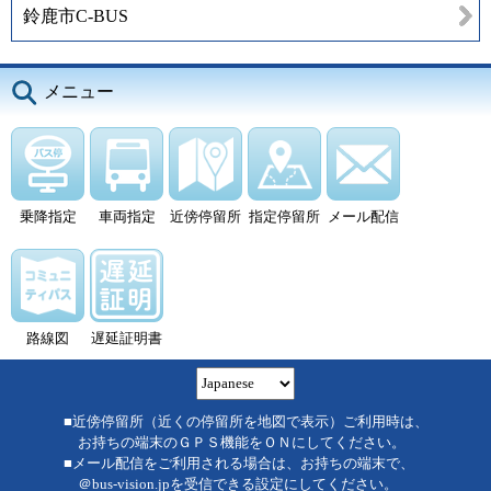
鈴鹿市C-BUS
メニュー
乗降指定
車両指定
近傍停留所
指定停留所
メール配信
路線図
遅延証明書
■近傍停留所（近くの停留所を地図で表示）ご利用時は、
お持ちの端末のＧＰＳ機能をＯＮにしてください。
■メール配信をご利用される場合は、お持ちの端末で、
＠bus-vision.jpを受信できる設定にしてください。