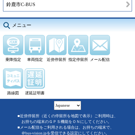
鈴鹿市C-BUS
メニュー
乗降指定
車両指定
近傍停留所
指定停留所
メール配信
路線図
遅延証明書
■近傍停留所（近くの停留所を地図で表示）ご利用時は、
お持ちの端末のＧＰＳ機能をＯＮにしてください。
■メール配信をご利用される場合は、お持ちの端末で、
＠bus-vision.jpを受信できる設定にしてください。