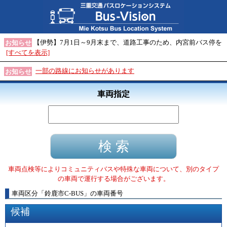
【伊勢】7月1日～9月末まで、道路工事のため、内宮前バス停を
お知らせ
[すべてを表示]
一部の路線にお知らせがあります
お知らせ
車両指定
車両点検等によりコミュニティバスや特殊な車両について、別のタイプ
の車両で運行する場合がございます。
車両区分
「
鈴鹿市C-BUS
」
の車両番号
候補