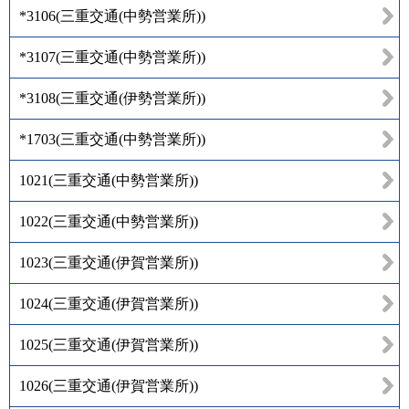
*3106
(
三重交通(中勢営業所)
)
*3107
(
三重交通(中勢営業所)
)
*3108
(
三重交通(伊勢営業所)
)
*1703
(
三重交通(中勢営業所)
)
1021
(
三重交通(中勢営業所)
)
1022
(
三重交通(中勢営業所)
)
1023
(
三重交通(伊賀営業所)
)
1024
(
三重交通(伊賀営業所)
)
1025
(
三重交通(伊賀営業所)
)
1026
(
三重交通(伊賀営業所)
)