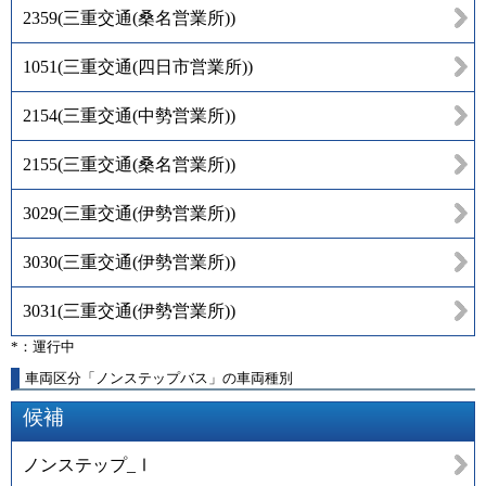
2359
(
三重交通(桑名営業所)
)
1051
(
三重交通(四日市営業所)
)
2154
(
三重交通(中勢営業所)
)
2155
(
三重交通(桑名営業所)
)
3029
(
三重交通(伊勢営業所)
)
3030
(
三重交通(伊勢営業所)
)
3031
(
三重交通(伊勢営業所)
)
*：運行中
車両区分「ノンステップバス」の車両種別
候補
ノンステップ_Ⅰ