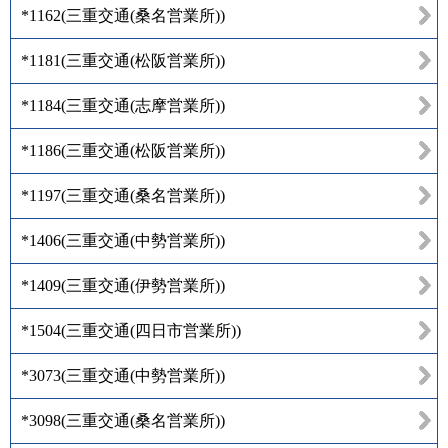
*1162
(
三重交通(桑名営業所)
)
*1181
(
三重交通(松阪営業所)
)
*1184
(
三重交通(志摩営業所)
)
*1186
(
三重交通(松阪営業所)
)
*1197
(
三重交通(桑名営業所)
)
*1406
(
三重交通(中勢営業所)
)
*1409
(
三重交通(伊勢営業所)
)
*1504
(
三重交通(四日市営業所)
)
*3073
(
三重交通(中勢営業所)
)
*3098
(
三重交通(桑名営業所)
)