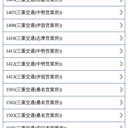
1407
(
三重交通(中勢営業所)
)
1408
(
三重交通(伊賀営業所)
)
1410
(
三重交通(志摩営業所)
)
1411
(
三重交通(中勢営業所)
)
1412
(
三重交通(中勢営業所)
)
1413
(
三重交通(伊賀営業所)
)
1501
(
三重交通(桑名営業所)
)
1502
(
三重交通(桑名営業所)
)
1503
(
三重交通(桑名営業所)
)