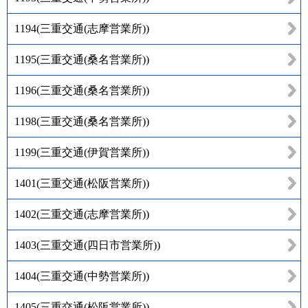
1194
(
三重交通(志摩営業所)
)
1195
(
三重交通(桑名営業所)
)
1196
(
三重交通(桑名営業所)
)
1198
(
三重交通(桑名営業所)
)
1199
(
三重交通(伊賀営業所)
)
1401
(
三重交通(松阪営業所)
)
1402
(
三重交通(志摩営業所)
)
1403
(
三重交通(四日市営業所)
)
1404
(
三重交通(中勢営業所)
)
1405
(
三重交通(松阪営業所)
)