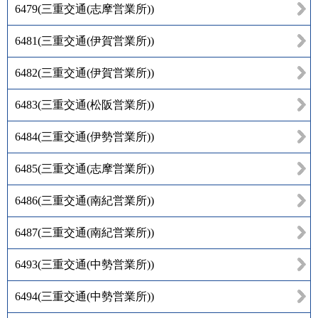
6479
(
三重交通(志摩営業所)
)
6481
(
三重交通(伊賀営業所)
)
6482
(
三重交通(伊賀営業所)
)
6483
(
三重交通(松阪営業所)
)
6484
(
三重交通(伊勢営業所)
)
6485
(
三重交通(志摩営業所)
)
6486
(
三重交通(南紀営業所)
)
6487
(
三重交通(南紀営業所)
)
6493
(
三重交通(中勢営業所)
)
6494
(
三重交通(中勢営業所)
)