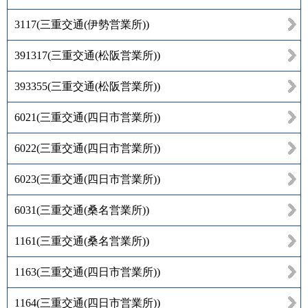
3117
(
三重交通(伊勢営業所)
)
391317
(
三重交通(松阪営業所)
)
393355
(
三重交通(松阪営業所)
)
6021
(
三重交通(四日市営業所)
)
6022
(
三重交通(四日市営業所)
)
6023
(
三重交通(四日市営業所)
)
6031
(
三重交通(桑名営業所)
)
1161
(
三重交通(桑名営業所)
)
1163
(
三重交通(四日市営業所)
)
1164
(
三重交通(四日市営業所)
)