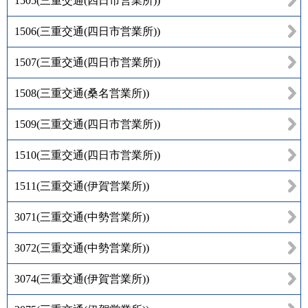
1505
(
三重交通(四日市営業所)
)
1506
(
三重交通(四日市営業所)
)
1507
(
三重交通(四日市営業所)
)
1508
(
三重交通(桑名営業所)
)
1509
(
三重交通(四日市営業所)
)
1510
(
三重交通(四日市営業所)
)
1511
(
三重交通(伊賀営業所)
)
3071
(
三重交通(中勢営業所)
)
3072
(
三重交通(中勢営業所)
)
3074
(
三重交通(伊賀営業所)
)