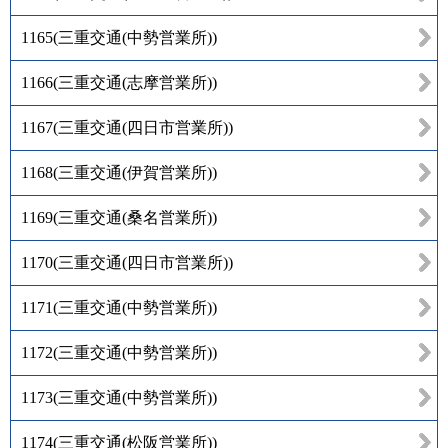
1165
(
三重交通(中勢営業所)
)
1166
(
三重交通(志摩営業所)
)
1167
(
三重交通(四日市営業所)
)
1168
(
三重交通(伊賀営業所)
)
1169
(
三重交通(桑名営業所)
)
1170
(
三重交通(四日市営業所)
)
1171
(
三重交通(中勢営業所)
)
1172
(
三重交通(中勢営業所)
)
1173
(
三重交通(中勢営業所)
)
1174
(
三重交通(松阪営業所)
)