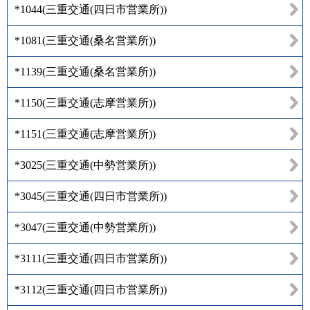
*1044
(
三重交通(四日市営業所)
)
*1081
(
三重交通(桑名営業所)
)
*1139
(
三重交通(桑名営業所)
)
*1150
(
三重交通(志摩営業所)
)
*1151
(
三重交通(志摩営業所)
)
*3025
(
三重交通(中勢営業所)
)
*3045
(
三重交通(四日市営業所)
)
*3047
(
三重交通(中勢営業所)
)
*3111
(
三重交通(四日市営業所)
)
*3112
(
三重交通(四日市営業所)
)