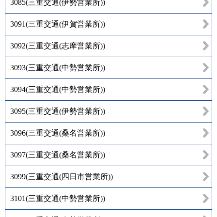
3085
(
三重交通(伊勢営業所)
)
3091
(
三重交通(伊賀営業所)
)
3092
(
三重交通(志摩営業所)
)
3093
(
三重交通(中勢営業所)
)
3094
(
三重交通(中勢営業所)
)
3095
(
三重交通(伊勢営業所)
)
3096
(
三重交通(桑名営業所)
)
3097
(
三重交通(桑名営業所)
)
3099
(
三重交通(四日市営業所)
)
3101
(
三重交通(中勢営業所)
)