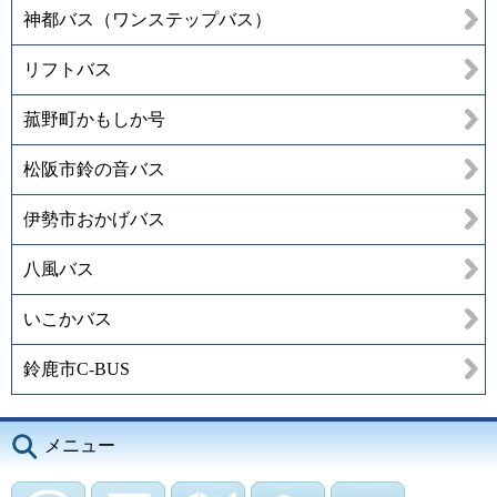
神都バス（ワンステップバス）
リフトバス
菰野町かもしか号
松阪市鈴の音バス
伊勢市おかげバス
八風バス
いこかバス
鈴鹿市C-BUS
メニュー