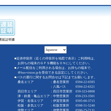
遅延証明書
■近傍停留所（近くの停留所を地図で表示）ご利用時は、
お持ちの端末のＧＰＳ機能をＯＮにしてください。
■メール配信をご利用される場合は、お持ちの端末で、
＠bus-vision.jpを受信できる設定にしてください。
■バスの運行に関するお問合せは下記までお願いします。
桑名エリア ：桑名営業所 0594-22-0595
：八風バス 0594-22-6321
四日市エリア ：四日市営業所 059-323-0808
津・鈴鹿・亀山エリア：中勢営業所 059-233-3501
伊賀・名張エリア ：伊賀営業所 0595-66-3715
松阪・多気エリア ：松阪営業所 0598-51-5240
伊勢エリア ：伊勢営業所 0596-25-7131