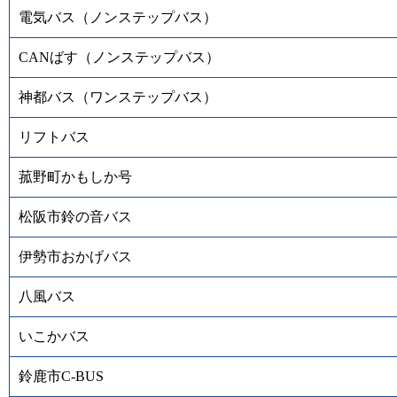
電気バス（ノンステップバス）
CANばす（ノンステップバス）
神都バス（ワンステップバス）
リフトバス
菰野町かもしか号
松阪市鈴の音バス
伊勢市おかげバス
八風バス
いこかバス
鈴鹿市C-BUS