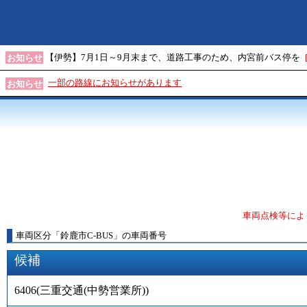
【伊勢】7月1日～9月末まで、道路工事のため、内宮前バス停を
お知らせ
一部の路線にお知らせがあります
お知らせ
車両点検等によ
車両区分
「
鈴鹿市C-BUS
」
の車両番号
候補
6406
(
三重交通(中勢営業所)
)