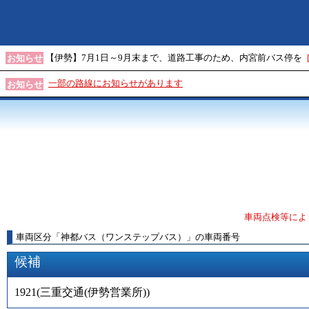
【伊勢】7月1日～9月末まで、道路工事のため、内宮前バス停を
お知らせ
一部の路線にお知らせがあります
お知らせ
車両点検等によ
車両区分
「
神都バス（ワンステップバス）
」
の車両番号
候補
1921
(
三重交通(伊勢営業所)
)