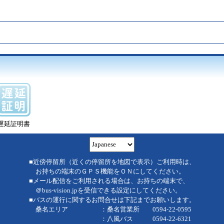
遅延証明書
■近傍停留所（近くの停留所を地図で表示）ご利用時は、
お持ちの端末のＧＰＳ機能をＯＮにしてください。
■メール配信をご利用される場合は、お持ちの端末で、
＠bus-vision.jpを受信できる設定にしてください。
■バスの運行に関するお問合せは下記までお願いします。
桑名エリア ：桑名営業所 0594-22-0595
：八風バス 0594-22-6321