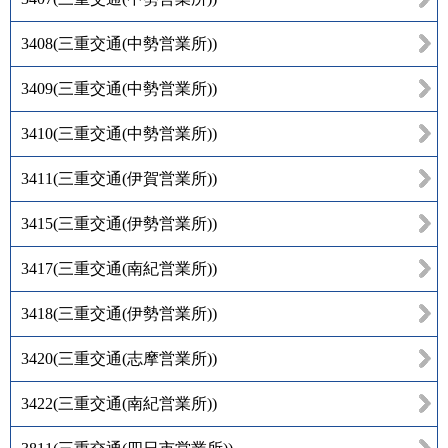
3408
(
三重交通(中勢営業所)
)
3409
(
三重交通(中勢営業所)
)
3410
(
三重交通(中勢営業所)
)
3411
(
三重交通(伊賀営業所)
)
3415
(
三重交通(伊勢営業所)
)
3417
(
三重交通(南紀営業所)
)
3418
(
三重交通(伊勢営業所)
)
3420
(
三重交通(志摩営業所)
)
3422
(
三重交通(南紀営業所)
)