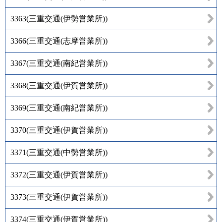
3363
(
三重交通(伊勢営業所)
)
3366
(
三重交通(志摩営業所)
)
3367
(
三重交通(南紀営業所)
)
3368
(
三重交通(伊賀営業所)
)
3369
(
三重交通(南紀営業所)
)
3370
(
三重交通(伊賀営業所)
)
3371
(
三重交通(中勢営業所)
)
3372
(
三重交通(伊賀営業所)
)
3373
(
三重交通(伊賀営業所)
)
3374
(
三重交通(伊賀営業所)
)