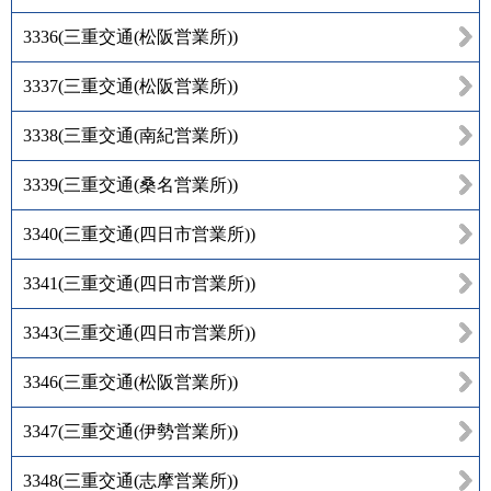
3336
(
三重交通(松阪営業所)
)
3337
(
三重交通(松阪営業所)
)
3338
(
三重交通(南紀営業所)
)
3339
(
三重交通(桑名営業所)
)
3340
(
三重交通(四日市営業所)
)
3341
(
三重交通(四日市営業所)
)
3343
(
三重交通(四日市営業所)
)
3346
(
三重交通(松阪営業所)
)
3347
(
三重交通(伊勢営業所)
)
3348
(
三重交通(志摩営業所)
)