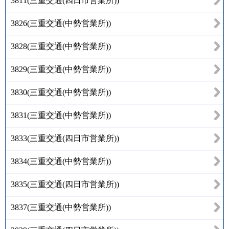
3811
(
三重交通(四日市営業所)
)
3826
(
三重交通(中勢営業所)
)
3828
(
三重交通(中勢営業所)
)
3829
(
三重交通(中勢営業所)
)
3830
(
三重交通(中勢営業所)
)
3831
(
三重交通(中勢営業所)
)
3833
(
三重交通(四日市営業所)
)
3834
(
三重交通(中勢営業所)
)
3835
(
三重交通(四日市営業所)
)
3837
(
三重交通(中勢営業所)
)