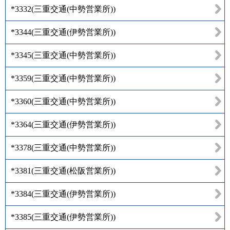
*3332
(
三重交通(中勢営業所)
)
*3344
(
三重交通(伊勢営業所)
)
*3345
(
三重交通(中勢営業所)
)
*3359
(
三重交通(中勢営業所)
)
*3360
(
三重交通(中勢営業所)
)
*3364
(
三重交通(伊勢営業所)
)
*3378
(
三重交通(中勢営業所)
)
*3381
(
三重交通(松阪営業所)
)
*3384
(
三重交通(伊勢営業所)
)
*3385
(
三重交通(伊勢営業所)
)