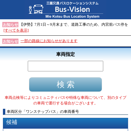
【伊勢】7月1日～9月末まで、道路工事のため、内宮前バス停を
お知らせ
[すべてを表示]
一部の路線にお知らせがあります
お知らせ
車両指定
車両点検等によりコミュニティバスや特殊な車両について、別のタイプ
の車両で運行する場合がございます。
車両区分
「
ワンステップバス
」
の車両番号
候補