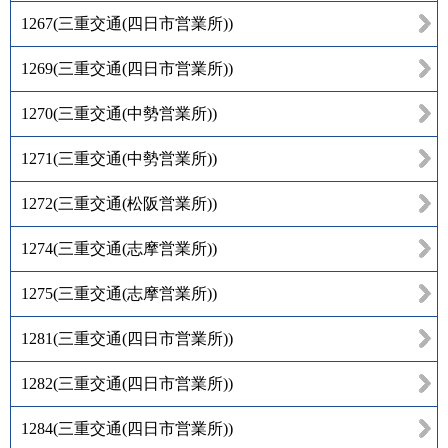
1267
(
三重交通(四日市営業所)
)
1269
(
三重交通(四日市営業所)
)
1270
(
三重交通(中勢営業所)
)
1271
(
三重交通(中勢営業所)
)
1272
(
三重交通(松阪営業所)
)
1274
(
三重交通(志摩営業所)
)
1275
(
三重交通(志摩営業所)
)
1281
(
三重交通(四日市営業所)
)
1282
(
三重交通(四日市営業所)
)
1284
(
三重交通(四日市営業所)
)