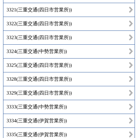
3321
(
三重交通(四日市営業所)
)
3322
(
三重交通(四日市営業所)
)
3323
(
三重交通(四日市営業所)
)
3324
(
三重交通(中勢営業所)
)
3325
(
三重交通(四日市営業所)
)
3328
(
三重交通(四日市営業所)
)
3329
(
三重交通(四日市営業所)
)
3333
(
三重交通(中勢営業所)
)
3334
(
三重交通(伊賀営業所)
)
3335
(
三重交通(伊賀営業所)
)