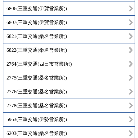
6806
(
三重交通(伊賀営業所)
)
6807
(
三重交通(伊賀営業所)
)
6821
(
三重交通(桑名営業所)
)
6822
(
三重交通(桑名営業所)
)
2764
(
三重交通(四日市営業所)
)
2775
(
三重交通(桑名営業所)
)
2776
(
三重交通(桑名営業所)
)
2778
(
三重交通(桑名営業所)
)
5963
(
三重交通(伊勢営業所)
)
6203
(
三重交通(桑名営業所)
)