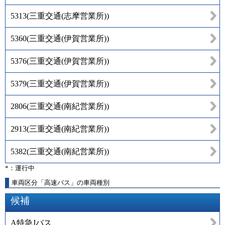
5313
(
三重交通(志摩営業所)
)
5360
(
三重交通(伊賀営業所)
)
5376
(
三重交通(伊賀営業所)
)
5379
(
三重交通(伊賀営業所)
)
2806
(
三重交通(南紀営業所)
)
2913
(
三重交通(南紀営業所)
)
5382
(
三重交通(南紀営業所)
)
*：運行中
車両区分「高速バス」の車両種別
候補
A特急Jバス