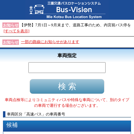
【伊勢】7月1日～9月末まで、道路工事のため、内宮前バス停を
お知らせ
[すべてを表示]
一部の路線にお知らせがあります
お知らせ
車両指定
車両点検等によりコミュニティバスや特殊な車両について、別のタイプ
の車両で運行する場合がございます。
車両区分
「
高速バス
」
の車両番号
候補