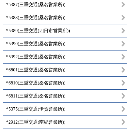
*5387
(
三重交通(桑名営業所)
)
*5388
(
三重交通(桑名営業所)
)
*5389
(
三重交通(四日市営業所)
)
*5390
(
三重交通(桑名営業所)
)
*5392
(
三重交通(桑名営業所)
)
*6801
(
三重交通(桑名営業所)
)
*6810
(
三重交通(桑名営業所)
)
*6811
(
三重交通(桑名営業所)
)
*5375
(
三重交通(伊賀営業所)
)
*2912
(
三重交通(南紀営業所)
)