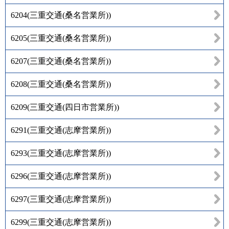
6204
(
三重交通(桑名営業所)
)
6205
(
三重交通(桑名営業所)
)
6207
(
三重交通(桑名営業所)
)
6208
(
三重交通(桑名営業所)
)
6209
(
三重交通(四日市営業所)
)
6291
(
三重交通(志摩営業所)
)
6293
(
三重交通(志摩営業所)
)
6296
(
三重交通(志摩営業所)
)
6297
(
三重交通(志摩営業所)
)
6299
(
三重交通(志摩営業所)
)