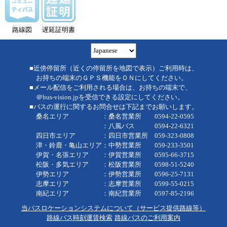
路線図
遅延証明書
■近傍停留所（近くの停留所を地図で表示）ご利用時は、
お持ちの端末のＧＰＳ機能をＯＮにしてください。
■メール配信をご利用される場合は、お持ちの端末で、
＠bus-vision.jpを受信できる設定にしてください。
■バスの運行に関するお問合せは下記までお願いします。
桑名エリア ：桑名営業所 0594-22-0595
：八風バス 0594-22-6321
四日市エリア ：四日市営業所 059-323-0808
津・鈴鹿・亀山エリア：中勢営業所 059-233-3501
伊賀・名張エリア ：伊賀営業所 0595-66-3715
松阪・多気エリア ：松阪営業所 0598-51-5240
伊勢エリア ：伊勢営業所 0596-25-7131
志摩エリア ：志摩営業所 0599-55-0215
南紀エリア ：南紀営業所 0597-85-2196
当バスロケーションシステムについて（サービス提供路線等）
路線バス時刻運賃検索
路線バスのご利用案内