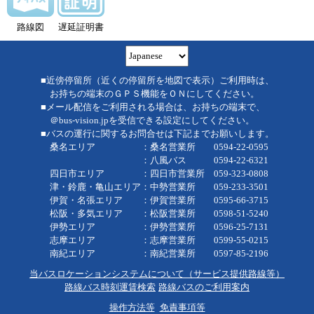
路線図
遅延証明書
■近傍停留所（近くの停留所を地図で表示）ご利用時は、
お持ちの端末のＧＰＳ機能をＯＮにしてください。
■メール配信をご利用される場合は、お持ちの端末で、
＠bus-vision.jpを受信できる設定にしてください。
■バスの運行に関するお問合せは下記までお願いします。
桑名エリア ：桑名営業所 0594-22-0595
：八風バス 0594-22-6321
四日市エリア ：四日市営業所 059-323-0808
津・鈴鹿・亀山エリア：中勢営業所 059-233-3501
伊賀・名張エリア ：伊賀営業所 0595-66-3715
松阪・多気エリア ：松阪営業所 0598-51-5240
伊勢エリア ：伊勢営業所 0596-25-7131
志摩エリア ：志摩営業所 0599-55-0215
南紀エリア ：南紀営業所 0597-85-2196
当バスロケーションシステムについて（サービス提供路線等）
路線バス時刻運賃検索
路線バスのご利用案内
操作方法等
免責事項等