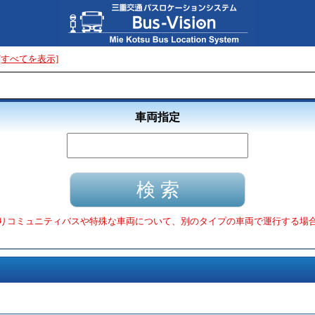
[すべてを表示]
車両指定
りコミュニティバスや特殊な車両について、別のタイプの車両で運行する場