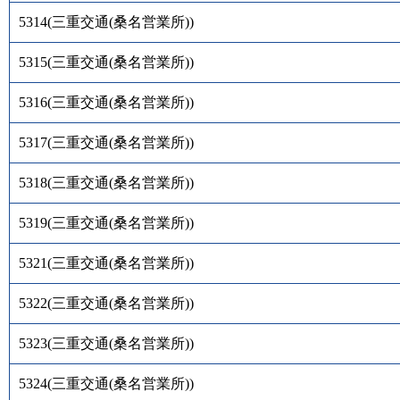
5314
(
三重交通(桑名営業所)
)
5315
(
三重交通(桑名営業所)
)
5316
(
三重交通(桑名営業所)
)
5317
(
三重交通(桑名営業所)
)
5318
(
三重交通(桑名営業所)
)
5319
(
三重交通(桑名営業所)
)
5321
(
三重交通(桑名営業所)
)
5322
(
三重交通(桑名営業所)
)
5323
(
三重交通(桑名営業所)
)
5324
(
三重交通(桑名営業所)
)