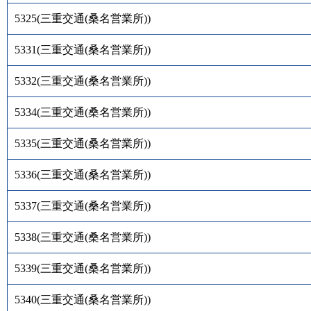
5325
(
三重交通(桑名営業所)
)
5331
(
三重交通(桑名営業所)
)
5332
(
三重交通(桑名営業所)
)
5334
(
三重交通(桑名営業所)
)
5335
(
三重交通(桑名営業所)
)
5336
(
三重交通(桑名営業所)
)
5337
(
三重交通(桑名営業所)
)
5338
(
三重交通(桑名営業所)
)
5339
(
三重交通(桑名営業所)
)
5340
(
三重交通(桑名営業所)
)