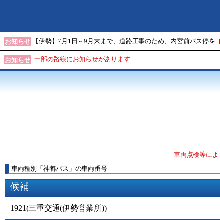
【伊勢】7月1日～9月末まで、道路工事のため、内宮前バス停を
お知らせ
一部の路線にお知らせがあります
お知らせ
車両点検等によ
車両種別
「
神都バス
」
の車両番号
候補
1921
(
三重交通(伊勢営業所)
)