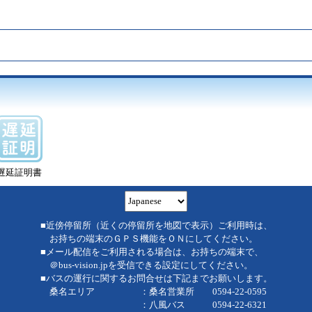
遅延証明書
■近傍停留所（近くの停留所を地図で表示）ご利用時は、
お持ちの端末のＧＰＳ機能をＯＮにしてください。
■メール配信をご利用される場合は、お持ちの端末で、
＠bus-vision.jpを受信できる設定にしてください。
■バスの運行に関するお問合せは下記までお願いします。
桑名エリア ：桑名営業所 0594-22-0595
：八風バス 0594-22-6321