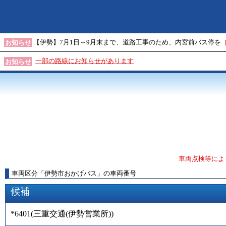
【伊勢】7月1日～9月末まで、道路工事のため、内宮前バス停を
お知らせ
一部の路線にお知らせがあります
お知らせ
車両点検等によ
車両区分
「
伊勢市おかげバス
」
の車両番号
候補
*6401
(
三重交通(伊勢営業所)
)