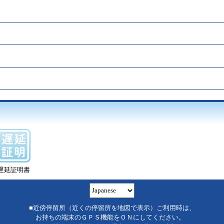
遅延証明書
■近傍停留所（近くの停留所を地図で表示）ご利用時は、
お持ちの端末のＧＰＳ機能をＯＮにしてください。