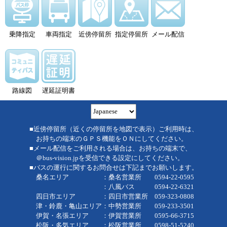
乗降指定
車両指定
近傍停留所
指定停留所
メール配信
路線図
遅延証明書
■近傍停留所（近くの停留所を地図で表示）ご利用時は、
お持ちの端末のＧＰＳ機能をＯＮにしてください。
■メール配信をご利用される場合は、お持ちの端末で、
＠bus-vision.jpを受信できる設定にしてください。
■バスの運行に関するお問合せは下記までお願いします。
桑名エリア ：桑名営業所 0594-22-0595
：八風バス 0594-22-6321
四日市エリア ：四日市営業所 059-323-0808
津・鈴鹿・亀山エリア：中勢営業所 059-233-3501
伊賀・名張エリア ：伊賀営業所 0595-66-3715
松阪・多気エリア ：松阪営業所 0598-51-5240