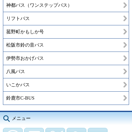
神都バス（ワンステップバス）
リフトバス
菰野町かもしか号
松阪市鈴の音バス
伊勢市おかげバス
八風バス
いこかバス
鈴鹿市C-BUS
メニュー