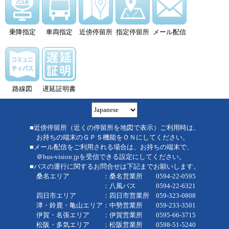
乗降指定
車両指定
近傍停留所
指定停留所
メール配信
路線図
遅延証明書
■近傍停留所（近くの停留所を地図で表示）ご利用時は、
お持ちの端末のＧＰＳ機能をＯＮにしてください。
■メール配信をご利用される場合は、お持ちの端末で、
＠bus-vision.jpを受信できる設定にしてください。
■バスの運行に関するお問合せは下記までお願いします。
桑名エリア ：桑名営業所 0594-22-0595
：八風バス 0594-22-6321
四日市エリア ：四日市営業所 059-323-0808
津・鈴鹿・亀山エリア：中勢営業所 059-233-3501
伊賀・名張エリア ：伊賀営業所 0595-66-3715
松阪・多気エリア ：松阪営業所 0598-51-5240