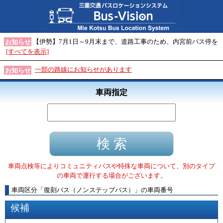
【伊勢】7月1日～9月末まで、道路工事のため、内宮前バス停を
お知らせ
[すべてを表示]
一部の路線にお知らせがあります
お知らせ
車両指定
車両点検等によりコミュニティバスや特殊な車両について、別のタイプ
の車両で運行する場合がございます。
車両区分
「
復刻バス（ノンステップバス）
」
の車両番号
候補