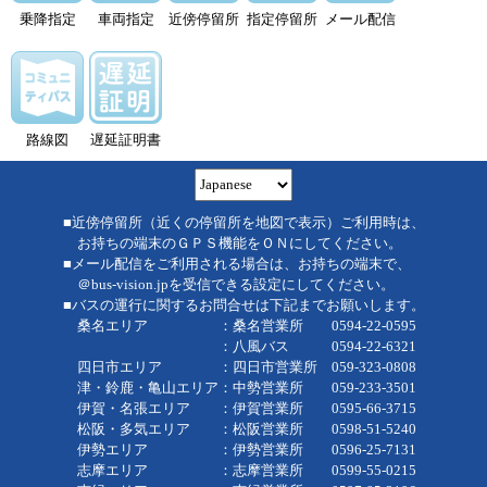
乗降指定
車両指定
近傍停留所
指定停留所
メール配信
路線図
遅延証明書
■近傍停留所（近くの停留所を地図で表示）ご利用時は、
お持ちの端末のＧＰＳ機能をＯＮにしてください。
■メール配信をご利用される場合は、お持ちの端末で、
＠bus-vision.jpを受信できる設定にしてください。
■バスの運行に関するお問合せは下記までお願いします。
桑名エリア ：桑名営業所 0594-22-0595
：八風バス 0594-22-6321
四日市エリア ：四日市営業所 059-323-0808
津・鈴鹿・亀山エリア：中勢営業所 059-233-3501
伊賀・名張エリア ：伊賀営業所 0595-66-3715
松阪・多気エリア ：松阪営業所 0598-51-5240
伊勢エリア ：伊勢営業所 0596-25-7131
志摩エリア ：志摩営業所 0599-55-0215