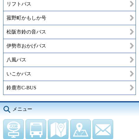
リフトバス
菰野町かもしか号
松阪市鈴の音バス
伊勢市おかげバス
八風バス
いこかバス
鈴鹿市C-BUS
メニュー