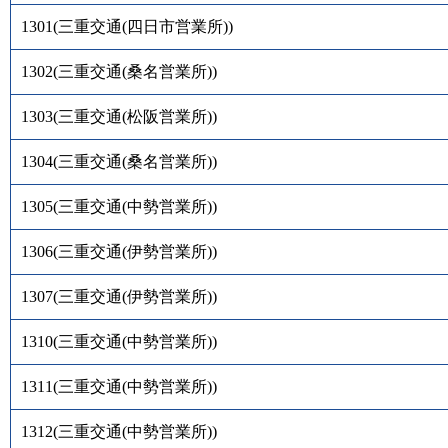
1301
(
三重交通(四日市営業所)
)
1302
(
三重交通(桑名営業所)
)
1303
(
三重交通(松阪営業所)
)
1304
(
三重交通(桑名営業所)
)
1305
(
三重交通(中勢営業所)
)
1306
(
三重交通(伊勢営業所)
)
1307
(
三重交通(伊勢営業所)
)
1310
(
三重交通(中勢営業所)
)
1311
(
三重交通(中勢営業所)
)
1312
(
三重交通(中勢営業所)
)