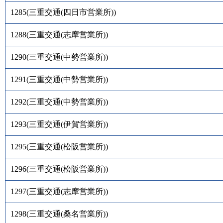
1285
(
三重交通(四日市営業所)
)
1288
(
三重交通(志摩営業所)
)
1290
(
三重交通(中勢営業所)
)
1291
(
三重交通(中勢営業所)
)
1292
(
三重交通(中勢営業所)
)
1293
(
三重交通(伊賀営業所)
)
1295
(
三重交通(松阪営業所)
)
1296
(
三重交通(松阪営業所)
)
1297
(
三重交通(志摩営業所)
)
1298
(
三重交通(桑名営業所)
)