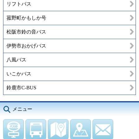
リフトバス
菰野町かもしか号
松阪市鈴の音バス
伊勢市おかげバス
八風バス
いこかバス
鈴鹿市C-BUS
メニュー