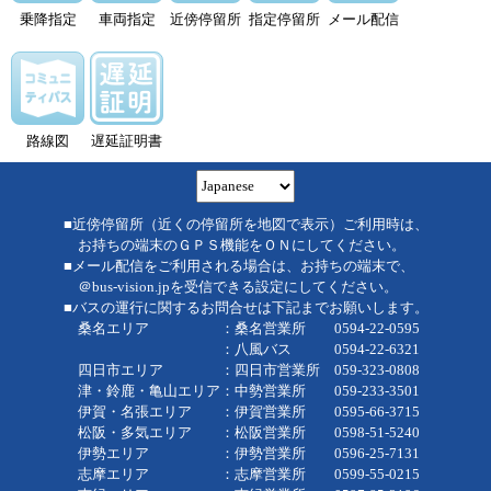
乗降指定
車両指定
近傍停留所
指定停留所
メール配信
路線図
遅延証明書
■近傍停留所（近くの停留所を地図で表示）ご利用時は、
お持ちの端末のＧＰＳ機能をＯＮにしてください。
■メール配信をご利用される場合は、お持ちの端末で、
＠bus-vision.jpを受信できる設定にしてください。
■バスの運行に関するお問合せは下記までお願いします。
桑名エリア ：桑名営業所 0594-22-0595
：八風バス 0594-22-6321
四日市エリア ：四日市営業所 059-323-0808
津・鈴鹿・亀山エリア：中勢営業所 059-233-3501
伊賀・名張エリア ：伊賀営業所 0595-66-3715
松阪・多気エリア ：松阪営業所 0598-51-5240
伊勢エリア ：伊勢営業所 0596-25-7131
志摩エリア ：志摩営業所 0599-55-0215