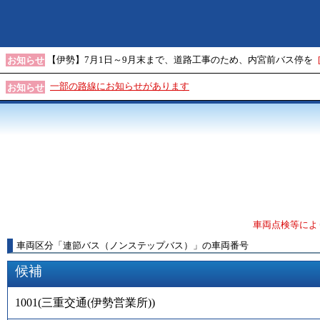
【伊勢】7月1日～9月末まで、道路工事のため、内宮前バス停を
お知らせ
一部の路線にお知らせがあります
お知らせ
車両点検等によ
車両区分
「
連節バス（ノンステップバス）
」
の車両番号
候補
1001
(
三重交通(伊勢営業所)
)