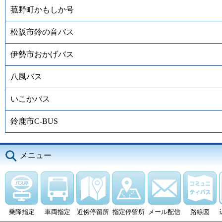
菰野町かもしか号
松阪市鈴の音バス
伊勢市おかげバス
八風バス
いこかバス
鈴鹿市C-BUS
メニュー
乗降指定
車両指定
近傍停留所
指定停留所
メール配信
路線図